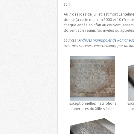
Soit :
Au 7 des ides de Juillet, est mort Lantelme
donné (à cette maison) 5000 et 10 (?) sou
chaque année soit fait au couvent (assemb
doivent être réunis (ou invités ou appelés
Sources :
Archives municipales de Romans-su
avec mes sincères remerciements, par un la
Exceptionnelles inscriptions
Exce
funéraires du XIIIè siècle !
fun