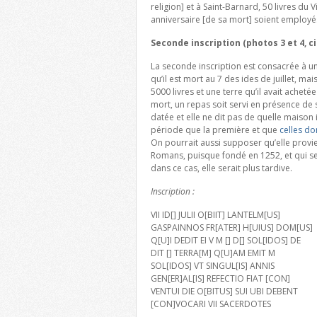
religion] et à Saint-Barnard, 50 livres du
anniversaire [de sa mort] soient employés
Seconde inscription (photos 3 et 4, c
La seconde inscription est consacrée à 
qu’il est mort au 7 des ides de juillet, mai
5000 livres et une terre qu’il avait ache
mort, un repas soit servi en présence de 
datée et elle ne dit pas de quelle maison 
période que la première et que
celles don
On pourrait aussi supposer qu’elle prov
Romans, puisque fondé en 1252, et qui se 
dans ce cas, elle serait plus tardive.
Inscription :
VII ID[] JULII O[BIIT] LANTELM[US]
GASPAINNOS FR[ATER] H[UIUS] DOM[US]
Q[U]I DEDIT EI V M [] D[] SOL[IDOS] DE
DIT [] TERRA[M] Q[U]AM EMIT M
SOL[IDOS] VT SINGUL[IS] ANNIS
GEN[ER]AL[IS] REFECTIO FIAT [CON]
VENTUI DIE O[BITUS] SUI UBI DEBENT
[CON]VOCARI VII SACERDOTES