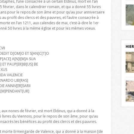
taphes, l’une consacrée à un certain Eldinus, mort en l’an
notr
 5 février, dans le calendrier romain, et qui a donné 55 livres
sièc
mans pour le repos de son âme et pour qu’au jour anniversaire
fenê
au profit des clercs et des pauvres, et l’autre consacrée à
étag
te en l’an 1211, aux calendes de mai, c’est-à-dire le 1er
statu
onné 50 livres à la même église et pour les mêmes voeux.
Isèr
mira
prés
vest
HIER
VII
sur-I
I DEDIT D[OM]O ET S[AN]C[T]O
Cliqu
 P[ACE] A[N]I[M]A SUA
redé
S] ET PAUP[ER]IB[US] BE
Capuc
 XUS
ARDA VALENCIE
aujo
RNARDO LIB[RAS]
débu
DIE ANNIV[ER]SARII
actu
A I[M]PENDANT[UR]
cadre
l’ave
Roman
Roman
dans 
des 
 aux nones de février, est mort Eldinus, qui a donné à la
des 
55 livres du Viennois, pour le repos de son âme, pour qu’au
exac
nsacrés les bénéfices au profit des clercs et des pauvres.
date
st morte Ermengarde de Valence, qui a donné à la maison [de
Cliqu