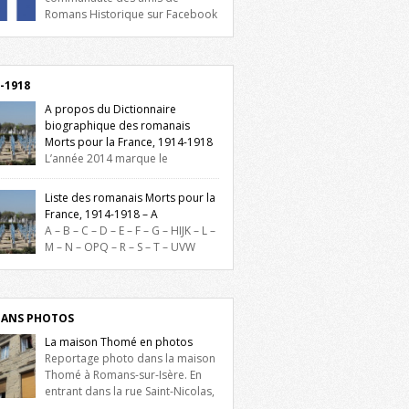
Romans Historique sur Facebook
lieu d’actualités, d’échanges et de partages
oignez-nous sur Facebook, cliquez ici !
-1918
A propos du Dictionnaire
biographique des romanais
Morts pour la France, 1914-1918
L’année 2014 marque le
enaire du début de la Première Guerre
iale et ce dictionnaire biographique veut
Liste des romanais Morts pour la
re hommage aux romanais Morts pour la
France, 1914-1918 – A
e durant ce conflit. La base de cette
A – B – C – D – E – F – G – HIJK – L –
erche historique est constituée des noms
M – N – OPQ – R – S – T – UVW
és sur les plaques commémoratives de
ez sur une lettre pour voir la liste des
el de Ville, du lycée du Dauphiné et du
s pour la France dont le nom commence
 Triboulet, […]
ette lettre. Liste des romanais […]
ANS PHOTOS
La maison Thomé en photos
Reportage photo dans la maison
Thomé à Romans-sur-Isère. En
entrant dans la rue Saint-Nicolas,
is la place Lally-Tollendal, on remarque à