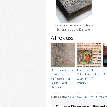
Exceptionnelles inscriptions
funéraires du XIIIè siècle !
A lire aussi
Des inscriptions
Un missel de
Le
funéraires du
Saint-Barnard du
Sa
XIIIè siècle dans
XIVe siècle à
l’église Saint-
vendre !
Barnard
Publié dans:
Moyen-Age
,
Patrimoine
,
Religi
Suivez Romans Histori