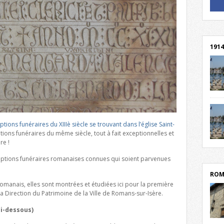
! Un 
! Rej
1914
cent
Mond
rend
Franc
iptions funéraires du XIIIè siècle se trouvant dans l’église Saint-
rech
ptions funéraires du même siècle, tout à fait exceptionnelles et
grav
re !
Cliqu
l’Hôt
Mort
criptions funéraires romanaises connues qui soient parvenues
lycée
par c
ROM
romanais, elles sont montrées et étudiées ici pour la première
a Direction du Patrimoine de la Ville de Romans-sur-Isère.
ci-dessous)
depu