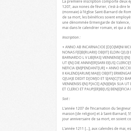
La première inscription comporte deux épi
1207, aux nones de février, c’est-à-dire le
(monnaie) à l’église Saint-Barnard de Ro
de sa mort, les bénéfices soient employés 
une dénommée Ermengarde de Valence, mor
mai dans le calendrier romain, et qui a d
Inscription :
+ ANNO AB INCARNACIOE [D]O[MI]NI MCC
NONAS F[E]B[RUARII] OB[IIT] ELDIN Q[U]
BARNARDO L V LIB[RAS] VIENNENSI[S] I[N]
UT I[N] DIE ANNIV[ER]SARII EI[US] CLERICI[
NEFICIA I[M]PENDANT[UR] + ANNO MCCXI
II KALEND[ARUM] MAI[I] OB[IIT] ERMENG
Q[UA]E DEDIT D[OM]O ET S[AN]C[T]O BA
VIENNENSIS I[N] P[ACE] A[N]I[M]A SUA UT 
ET CLERICI ET PAUP[ER]IB[US] BEN[E]FICI
Soit :
L’année 1207 de l’Incarnation du Seigneur,
maison [de religion] et à Saint-Barnard, 
jour anniversaire de sa mort, en soient co
L’année 1211 […], aux calendes de mai, e