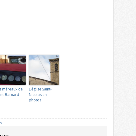
s méreaux de
L’église Saint-
int-Barnard
Nicolas en
photos
on
que