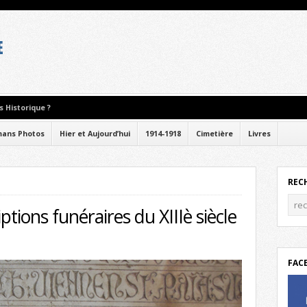
 Historique ?
ans Photos
Hier et Aujourd’hui
1914-1918
Cimetière
Livres
REC
ptions funéraires du XIIIè siècle
FAC