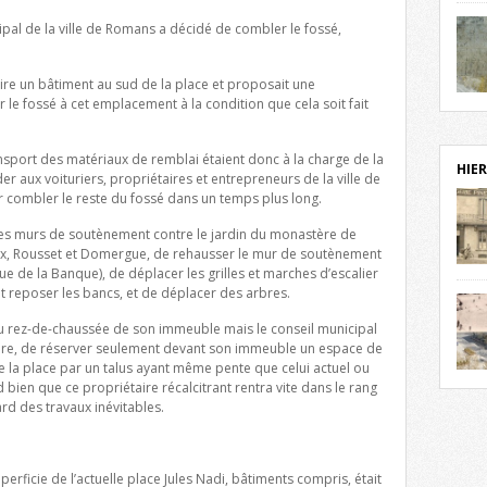
notr
cipal de la ville de Romans a décidé de combler le fossé,
sièc
fenê
étag
ire un bâtiment au sud de la place et proposait une
statu
 le fossé à cet emplacement à la condition que cela soit fait
Isèr
mira
prés
ansport des matériaux de remblai étaient donc à la charge de la
vest
HIER
der aux voituriers, propriétaires et entrepreneurs de la ville de
sur-I
 combler le reste du fossé dans un temps plus long.
Cliqu
redé
 des murs de soutènement contre le jardin du monastère de
Capuc
oux, Rousset et Domergue, de rehausser le mur de soutènement
ue de la Banque), de déplacer les grilles et marches d’escalier
aujo
 reposer les bancs, et de déplacer des arbres.
débu
actu
 du rez-de-chaussée de son immeuble mais le conseil municipal
cadre
soire, de réserver seulement devant son immeuble un espace de
l’ave
e la place par un talus ayant même pente que celui actuel ou
Roman
Roman
ien que ce propriétaire récalcitrant rentra vite dans le rang
dans 
des 
rd des travaux inévitables.
des 
exac
date
uperficie de l’actuelle place Jules Nadi, bâtiments compris, était
Cliqu