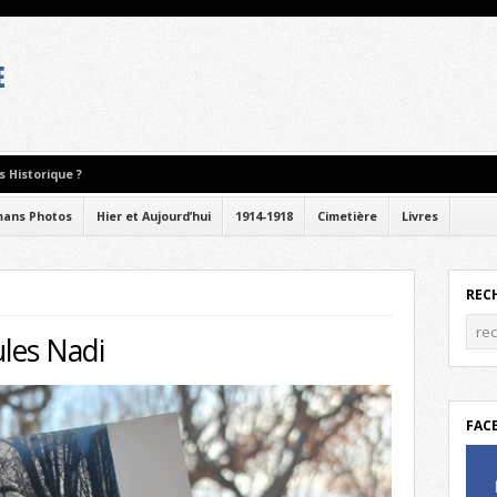
 Historique ?
ans Photos
Hier et Aujourd’hui
1914-1918
Cimetière
Livres
REC
ules Nadi
FAC