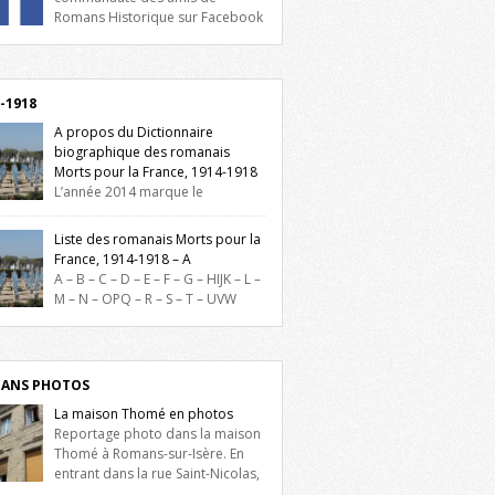
Romans Historique sur Facebook
lieu d’actualités, d’échanges et de partages
oignez-nous sur Facebook, cliquez ici !
-1918
A propos du Dictionnaire
biographique des romanais
Morts pour la France, 1914-1918
L’année 2014 marque le
enaire du début de la Première Guerre
iale et ce dictionnaire biographique veut
Liste des romanais Morts pour la
re hommage aux romanais Morts pour la
France, 1914-1918 – A
e durant ce conflit. La base de cette
A – B – C – D – E – F – G – HIJK – L –
erche historique est constituée des noms
M – N – OPQ – R – S – T – UVW
és sur les plaques commémoratives de
ez sur une lettre pour voir la liste des
el de Ville, du lycée du Dauphiné et du
s pour la France dont le nom commence
 Triboulet, […]
ette lettre. Liste des romanais […]
ANS PHOTOS
La maison Thomé en photos
Reportage photo dans la maison
Thomé à Romans-sur-Isère. En
entrant dans la rue Saint-Nicolas,
is la place Lally-Tollendal, on remarque à