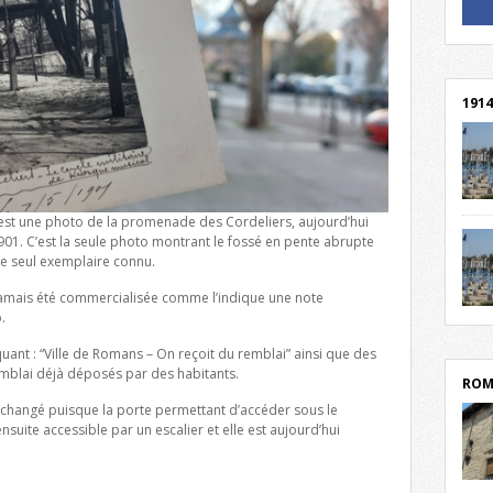
! Un 
! Rej
1914
cent
 est une photo de la promenade des Cordeliers, aujourd’hui
Mond
t 1901. C’est la seule photo montrant le fossé en pente abrupte
rend
 le seul exemplaire connu.
Franc
rech
a jamais été commercialisée comme l’indique une note
grav
.
Cliqu
l’Hôt
Mort
lycée
quant : “Ville de Romans – On reçoit du remblai” ainsi que des
par c
emblai déjà déposés par des habitants.
ROM
t changé puisque la porte permettant d’accéder sous le
ensuite accessible par un escalier et elle est aujourd’hui
depu