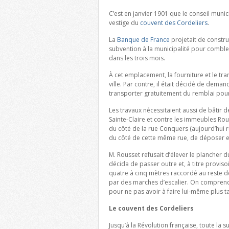
C’est en janvier 1901 que le conseil muni
vestige du
couvent des Cordeliers
.
La
Banque de France
projetait de constru
subvention à la municipalité pour combler
dans les trois mois.
À cet emplacement, la fourniture et le tr
ville. Par contre, il était décidé de deman
transporter gratuitement du remblai pour
Les travaux nécessitaient aussi de bâtir
Sainte-Claire et contre les immeubles R
du côté de la rue Conquers (aujourd’hui r
du côté de cette même rue, de déposer et
M. Rousset refusait d’élever le plancher
décida de passer outre et, à titre provi
quatre à cinq mètres raccordé au reste d
par des marches d’escalier. On comprend b
pour ne pas avoir à faire lui-même plus ta
Le couvent des Cordeliers
Jusqu’à la Révolution française, toute la s