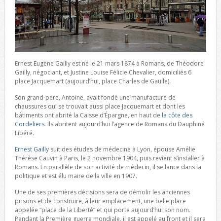
Ernest Eugène Gailly est né le 21 mars 1874 à Romans, de Théodore
Gailly, négociant, et Justine Louise Félicie Chevalier, domiciliés 6
place Jacquemart (aujourd’hui, place Charles de Gaulle).
Son grand-père, Antoine, avait fondé une manufacture de
chaussures qui se trouvait aussi place Jacquemart et dont les
bâtiments ont abrité la Caisse d’Épargne, en haut de
la côte des
Cordeliers
. Ils abritent aujourd’hui l’agence de Romans du Dauphiné
Libéré.
Ernest Gailly
suit des études de médecine à Lyon, épouse Amélie
Thérèse Cauvin à Paris, le 2 novembre 1904, puis revient s’installer à
Romans. En parallèle de son activité de médecin, il se lance dans la
politique et est élu maire de la ville en 1907.
Une de ses premières décisions sera de démolir les anciennes
prisons et de construire, à leur emplacement, une belle place
appelée “place de la Liberté” et qui porte aujourd’hui son nom.
Pendant la Première guerre mondiale, il est appelé au front et il sera