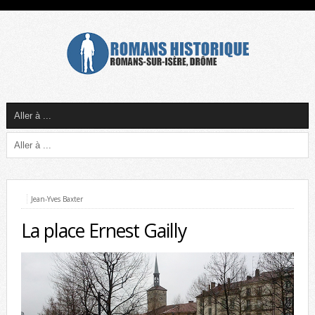
Jean-Yves Baxter
La place Ernest Gailly