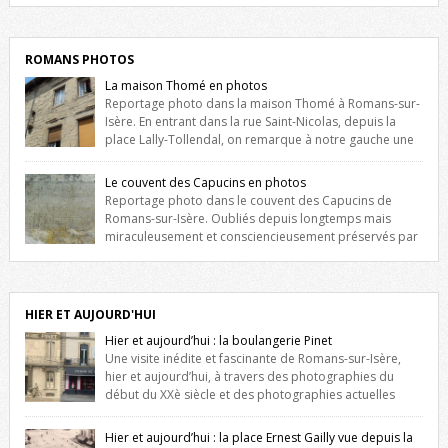
ROMANS PHOTOS
La maison Thomé en photos
Reportage photo dans la maison Thomé à Romans-sur-
Isère. En entrant dans la rue Saint-Nicolas, depuis la
place Lally-Tollendal, on remarque à notre gauche une
maison construite au XVIè siècle. Les deux façades sont ornées de
fenêtres jumelles à meneaux. Entre ces deux étages, on peut voir une
Le couvent des Capucins en photos
niche qui contient une statue de la Vierge. […]
Reportage photo dans le couvent des Capucins de
Romans-sur-Isère. Oubliés depuis longtemps mais
miraculeusement et consciencieusement préservés par
les propriétaires des lieux, des vestiges du couvent des Capucins de
Romans-sur-Isère s’offrent à nouveau à notre vue. Cliquez ici pour lire
l’histoire de la redécouverte de vestiges du couvent des Capucins !
Petit retour sur l’histoire […]
HIER ET AUJOURD'HUI
Hier et aujourd’hui : la boulangerie Pinet
Une visite inédite et fascinante de Romans-sur-Isère,
hier et aujourd’hui, à travers des photographies du
début du XXè siècle et des photographies actuelles
prises exactement dans le même cadre ! A l’angle de la place Jean
Jaurès et de l’avenue Victor Hugo (à côté d’Intermarché), à Romans. La
Hier et aujourd’hui : la place Ernest Gailly vue depuis la