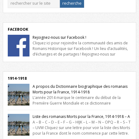
FACEBOOK
Rejoignez-nous sur Facebook !
Cliquez ici pour rejoindre la communauté des amis de
Romans Historique sur Facebook ! Un lieu d’actualités,
d’échanges et de partages ! Rejoignez-nous sur
Facebook, cliquez ici !
1914-1918
A propos du Dictionnaire biographique des romanais
Morts pour la France, 1914-1918
L’année 2014 marque le centenaire du début de la
Première Guerre Mondiale et ce dictionnaire
biographique veut rendre hommage aux romanais Morts pour la
France durant ce conflit. La base de cette recherche historique est
Liste des romanais Morts pour la France, 1914-1918 – A
constituée des noms gravés sur les plaques commémoratives de
A – B – C – D – E – F – G – HIJK – L – M – N – OPQ – R – S – T
l’Hôtel de Ville, du lycée du Dauphiné et du lycée Triboulet, […]
– UVW Cliquez sur une lettre pour voir la liste des Morts
pour la France dont le nom commence par cette lettre.
Liste des romanais […]