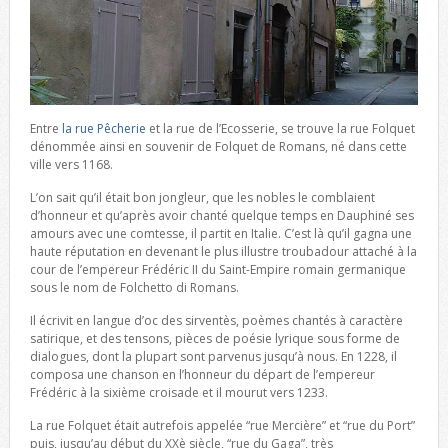
Entre
la rue Pêcherie
et la rue de l’Ecosserie, se trouve la rue Folquet
dénommée ainsi en souvenir de Folquet de Romans, né dans cette
ville vers 1168.
L’on sait qu’il était bon jongleur, que les nobles le comblaient
d’honneur et qu’après avoir chanté quelque temps en Dauphiné ses
amours avec une comtesse, il partit en Italie. C’est là qu’il gagna une
haute réputation en devenant le plus illustre troubadour attaché à la
cour de l’empereur Frédéric II du Saint-Empire romain germanique
sous le nom de Folchetto di Romans.
Il écrivit en langue d’oc des sirventès, poèmes chantés à caractère
satirique, et des tensons, pièces de poésie lyrique sous forme de
dialogues, dont la plupart sont parvenus jusqu’à nous. En 1228, il
composa une chanson en l’honneur du départ de l’empereur
Frédéric à la sixième croisade et il mourut vers 1233.
La rue Folquet était autrefois appelée “rue Mercière” et “rue du Port”
puis, jusqu’au début du XXè siècle, “rue du Gaga”, très