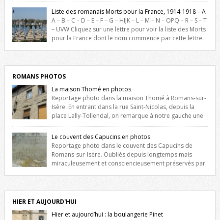
France durant ce conflit. La base de cette recherche historique est
Liste des romanais Morts pour la France, 1914-1918 – A
constituée des noms gravés sur les plaques commémoratives de
A – B – C – D – E – F – G – HIJK – L – M – N – OPQ – R – S – T
l’Hôtel de Ville, du lycée du Dauphiné et du lycée Triboulet, […]
– UVW Cliquez sur une lettre pour voir la liste des Morts
pour la France dont le nom commence par cette lettre.
Liste des romanais […]
ROMANS PHOTOS
La maison Thomé en photos
Reportage photo dans la maison Thomé à Romans-sur-
Isère. En entrant dans la rue Saint-Nicolas, depuis la
place Lally-Tollendal, on remarque à notre gauche une
maison construite au XVIè siècle. Les deux façades sont ornées de
fenêtres jumelles à meneaux. Entre ces deux étages, on peut voir une
Le couvent des Capucins en photos
niche qui contient une statue de la Vierge. […]
Reportage photo dans le couvent des Capucins de
Romans-sur-Isère. Oubliés depuis longtemps mais
miraculeusement et consciencieusement préservés par
les propriétaires des lieux, des vestiges du couvent des Capucins de
Romans-sur-Isère s’offrent à nouveau à notre vue. Cliquez ici pour lire
l’histoire de la redécouverte de vestiges du couvent des Capucins !
Petit retour sur l’histoire […]
HIER ET AUJOURD'HUI
Hier et aujourd’hui : la boulangerie Pinet