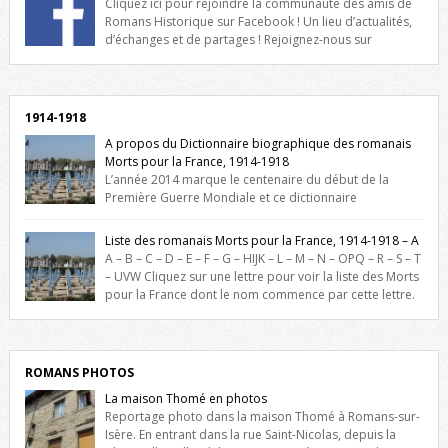
Cliquez ici pour rejoindre la communauté des amis de
Romans Historique sur Facebook ! Un lieu d’actualités,
d’échanges et de partages ! Rejoignez-nous sur
Facebook, cliquez ici !
1914-1918
A propos du Dictionnaire biographique des romanais
Morts pour la France, 1914-1918
L’année 2014 marque le centenaire du début de la
Première Guerre Mondiale et ce dictionnaire
biographique veut rendre hommage aux romanais Morts pour la
France durant ce conflit. La base de cette recherche historique est
Liste des romanais Morts pour la France, 1914-1918 – A
constituée des noms gravés sur les plaques commémoratives de
A – B – C – D – E – F – G – HIJK – L – M – N – OPQ – R – S – T
l’Hôtel de Ville, du lycée du Dauphiné et du lycée Triboulet, […]
– UVW Cliquez sur une lettre pour voir la liste des Morts
pour la France dont le nom commence par cette lettre.
Liste des romanais […]
ROMANS PHOTOS
La maison Thomé en photos
Reportage photo dans la maison Thomé à Romans-sur-
Isère. En entrant dans la rue Saint-Nicolas, depuis la