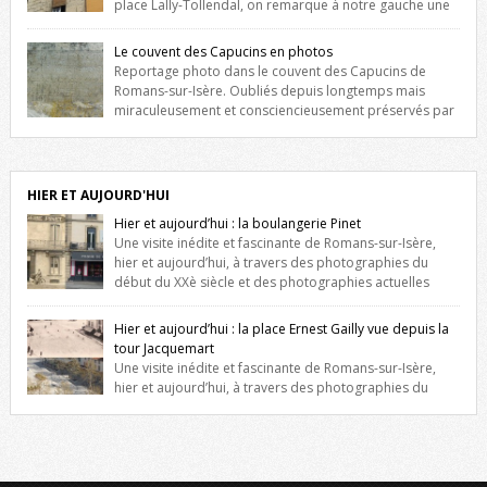
place Lally-Tollendal, on remarque à notre gauche une
maison construite au XVIè siècle. Les deux façades sont ornées de
fenêtres jumelles à meneaux. Entre ces deux étages, on peut voir une
Le couvent des Capucins en photos
niche qui contient une statue de la Vierge. […]
Reportage photo dans le couvent des Capucins de
Romans-sur-Isère. Oubliés depuis longtemps mais
miraculeusement et consciencieusement préservés par
les propriétaires des lieux, des vestiges du couvent des Capucins de
Romans-sur-Isère s’offrent à nouveau à notre vue. Cliquez ici pour lire
l’histoire de la redécouverte de vestiges du couvent des Capucins !
Petit retour sur l’histoire […]
HIER ET AUJOURD'HUI
Hier et aujourd’hui : la boulangerie Pinet
Une visite inédite et fascinante de Romans-sur-Isère,
hier et aujourd’hui, à travers des photographies du
début du XXè siècle et des photographies actuelles
prises exactement dans le même cadre ! A l’angle de la place Jean
Jaurès et de l’avenue Victor Hugo (à côté d’Intermarché), à Romans. La
Hier et aujourd’hui : la place Ernest Gailly vue depuis la
boulangerie Jules Pinet est inscrite dans le […]
tour Jacquemart
Une visite inédite et fascinante de Romans-sur-Isère,
hier et aujourd’hui, à travers des photographies du
début du XXè siècle et des photographies actuelles prises exactement
dans le même cadre ! Ma photo date de 2009 donc ça a un peu
changé depuis. Cliquez sur l’image pour l’agrandir