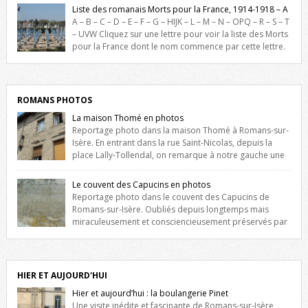
France durant ce conflit. La base de cette recherche historique est
Liste des romanais Morts pour la France, 1914-1918 – A
constituée des noms gravés sur les plaques commémoratives de
A – B – C – D – E – F – G – HIJK – L – M – N – OPQ – R – S – T
l’Hôtel de Ville, du lycée du Dauphiné et du lycée Triboulet, […]
– UVW Cliquez sur une lettre pour voir la liste des Morts
pour la France dont le nom commence par cette lettre.
Liste des romanais […]
ROMANS PHOTOS
La maison Thomé en photos
Reportage photo dans la maison Thomé à Romans-sur-
Isère. En entrant dans la rue Saint-Nicolas, depuis la
place Lally-Tollendal, on remarque à notre gauche une
maison construite au XVIè siècle. Les deux façades sont ornées de
fenêtres jumelles à meneaux. Entre ces deux étages, on peut voir une
Le couvent des Capucins en photos
niche qui contient une statue de la Vierge. […]
Reportage photo dans le couvent des Capucins de
Romans-sur-Isère. Oubliés depuis longtemps mais
miraculeusement et consciencieusement préservés par
les propriétaires des lieux, des vestiges du couvent des Capucins de
Romans-sur-Isère s’offrent à nouveau à notre vue. Cliquez ici pour lire
l’histoire de la redécouverte de vestiges du couvent des Capucins !
Petit retour sur l’histoire […]
HIER ET AUJOURD'HUI
Hier et aujourd’hui : la boulangerie Pinet
Une visite inédite et fascinante de Romans-sur-Isère,