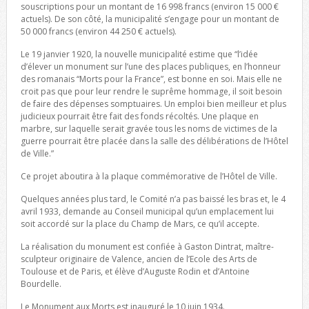
souscriptions pour un montant de 16 998 francs (environ 15 000 €
actuels). De son côté, la municipalité s’engage pour un montant de
50 000 francs (environ 44 250 € actuels).
Le 19 janvier 1920, la nouvelle municipalité estime que “l’idée
d’élever un monument sur l’une des places publiques, en l’honneur
des romanais “Morts pour la France”, est bonne en soi. Mais elle ne
croit pas que pour leur rendre le suprême hommage, il soit besoin
de faire des dépenses somptuaires. Un emploi bien meilleur et plus
judicieux pourrait être fait des fonds récoltés. Une plaque en
marbre, sur laquelle serait gravée tous les noms de victimes de la
guerre pourrait être placée dans la salle des délibérations de l’Hôtel
de Ville.”
Ce projet aboutira à la plaque commémorative de l’Hôtel de Ville.
Quelques années plus tard, le Comité n’a pas baissé les bras et, le 4
avril 1933, demande au Conseil municipal qu’un emplacement lui
soit accordé sur la place du Champ de Mars, ce qu’il accepte.
La réalisation du monument est confiée à Gaston Dintrat, maître-
sculpteur originaire de Valence, ancien de l’Ecole des Arts de
Toulouse et de Paris, et élève d’Auguste Rodin et d’Antoine
Bourdelle.
Le Monument aux Morts est inauguré le 10 juin 1934.