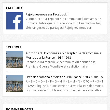
FACEBOOK
Rejoignez-nous sur Facebook !
Cliquez ici pour rejoindre la communauté des amis de
Romans Historique sur Facebook ! Un lieu d’actualités,
d’échanges et de partages ! Rejoignez-nous sur
Facebook, cliquez ici !
1914-1918
A propos du Dictionnaire biographique des romanais
Morts pour la France, 1914-1918
L’année 2014 marque le centenaire du début de la
Première Guerre Mondiale et ce dictionnaire
biographique veut rendre hommage aux romanais Morts pour la
France durant ce conflit. La base de cette recherche historique est
Liste des romanais Morts pour la France, 1914-1918 – A
constituée des noms gravés sur les plaques commémoratives de
A – B – C – D – E – F – G – HIJK – L – M – N – OPQ – R – S – T
l’Hôtel de Ville, du lycée du Dauphiné et du lycée Triboulet, […]
– UVW Cliquez sur une lettre pour voir la liste des Morts
pour la France dont le nom commence par cette lettre.
Liste des romanais […]
ROMANS PHOTOS