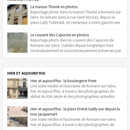
La maison Thomé en photos
Reportage photo dans la maison Thomé à Romans-sur-
Isère. En entrant dans la rue Saint-Nicolas, depuis la
place Lally-Tollendal, on remarque à notre gauche une
maison construite au XVIè siècle. Les deux façades sont ornées de
fenêtres jumelles à meneaux. Entre ces deux étages, on peut voir une
Le couvent des Capucins en photos
niche qui contient une statue de la Vierge. […]
Reportage photo dans le couvent des Capucins de
Romans-sur-Isère. Oubliés depuis longtemps mais
miraculeusement et consciencieusement préservés par
les propriétaires des lieux, des vestiges du couvent des Capucins de
Romans-sur-Isère s’offrent à nouveau à notre vue. Cliquez ici pour lire
l’histoire de la redécouverte de vestiges du couvent des Capucins !
Petit retour sur l’histoire […]
HIER ET AUJOURD'HUI
Hier et aujourd’hui : la boulangerie Pinet
Une visite inédite et fascinante de Romans-sur-Isère,
hier et aujourd’hui, à travers des photographies du
début du XXè siècle et des photographies actuelles
prises exactement dans le même cadre ! A l’angle de la place Jean
Jaurès et de l’avenue Victor Hugo (à côté d’Intermarché), à Romans. La
Hier et aujourd’hui : la place Ernest Gailly vue depuis la
boulangerie Jules Pinet est inscrite dans le […]
tour Jacquemart
Une visite inédite et fascinante de Romans-sur-Isère,
hier et aujourd’hui, à travers des photographies du
début du XXè siècle et des photographies actuelles prises exactement