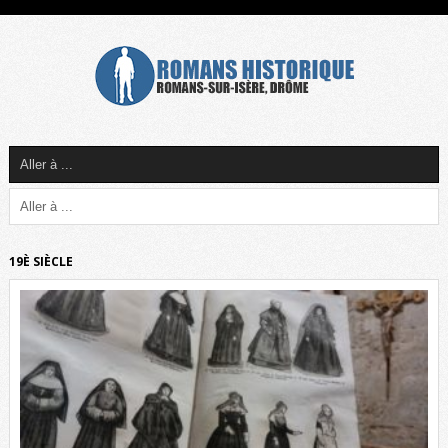
19È SIÈCLE