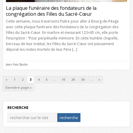
La plaque funéraire des fondateurs de la
congrégation des Filles du Sacré-Cœur
Cette semaine, nous traversons l’Isère pour aller à Bourg-de-Péage
avec cette plaque funéraire des fondateurs de la congrégation des
Filles du Sacré-Cœur. En marbre et mesurant 123×65 cm, elle porte
l’inscription : “Pour perpétuelle mémoire. En cette humble chapelle,
berceau de leur institut, les Filles du Sacré-Cœur ont pieusement
déposé les restes mortels de leur Père […]
Jean-Yves Baxter
«
1
2
3
4
5
…
10
20
30
…
»
Dernière page »
RECHERCHE