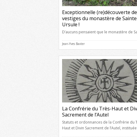
Exceptionnelle (re)découverte de
vestiges du monastère de Sainte
Ursule !
D’aucuns pensaient que le monastère de Sa
Ursule avait complètement disparu. Or, il n
rien. Aussi étonnant que cela puisse paraître
Jean-Yves Baxter
était tombé dans l’oubli depuis une quaran
d’années (la plus récente mention que j’en 
trouvée date de 1973). Et les habitants actu
lieux étaient loin de s’imaginer qu’ils vivaie
l’ancien […]
La Confrérie du Très-Haut et Div
Sacrement de l’Autel
Statuts et ordonnances de la Confrérie du 
Haut et Divin Sacrement de l’Autel, instituée
Romans-sur-Isère au mois de décembre de 