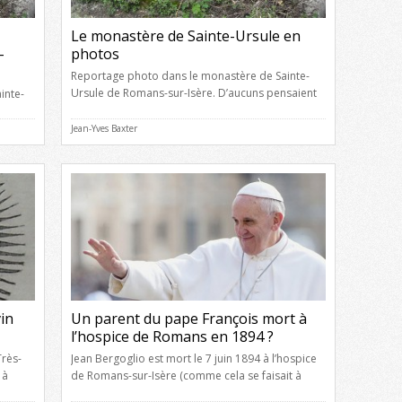
Le monastère de Sainte-Ursule en
-
photos
Reportage photo dans le monastère de Sainte-
Ursule de Romans-sur-Isère. D’aucuns pensaient
inte-
que le monastère de Sainte-Ursule avait
’en est
complètement disparu. Or, il n’en est rien. Cliquez
, il
Jean-Yves Baxter
ici pour lire l’histoire de l’exceptionnelle
taine
(re)découverte de vestiges du monastère de
ai
Sainte-Ursule ! Petit retour sur l’histoire de ce
els des
monastère : Deux soeurs pieuses, Jeanne et
nt dans
Angèle Michel, filles […]
in
Un parent du pape François mort à
l’hospice de Romans en 1894 ?
Très-
Jean Bergoglio est mort le 7 juin 1894 à l’hospice
 à
de Romans-sur-Isère (comme cela se faisait à
l’an
l’époque, son prénom a été francisé et il devait