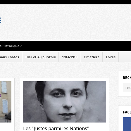
 Historique ?
ans Photos
Hier et Aujourd’hui
1914-1918
Cimetière
Livres
REC
FAC
Les “Justes parmi les Nations”