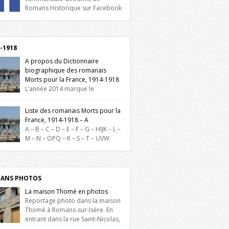
Romans Historique sur Facebook
lieu d’actualités, d’échanges et de partages
oignez-nous sur Facebook, cliquez ici !
-1918
A propos du Dictionnaire
biographique des romanais
Morts pour la France, 1914-1918
L’année 2014 marque le
enaire du début de la Première Guerre
iale et ce dictionnaire biographique veut
Liste des romanais Morts pour la
re hommage aux romanais Morts pour la
France, 1914-1918 – A
e durant ce conflit. La base de cette
A – B – C – D – E – F – G – HIJK – L –
erche historique est constituée des noms
M – N – OPQ – R – S – T – UVW
és sur les plaques commémoratives de
ez sur une lettre pour voir la liste des
el de Ville, du lycée du Dauphiné et du
s pour la France dont le nom commence
 Triboulet, […]
ette lettre. Liste des romanais […]
ANS PHOTOS
La maison Thomé en photos
Reportage photo dans la maison
Thomé à Romans-sur-Isère. En
entrant dans la rue Saint-Nicolas,
is la place Lally-Tollendal, on remarque à