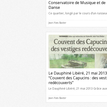
Conservatoire de Musique et de
Danse
Ce quartier, longé par le cours d’un ruissea
avait reçu le nom de Tortorel, était jadis tr
animé et habité par la bonne bourgeoisie d
Jean-Yves Baxter
ville de Romans-sur-Isère. Nicolas Courtin y
possédait le vaste tènement de maison et j
délimité au sud et à l’est par la rue Courtin
(aujourd’hui rue de Loulle […]
Le Dauphiné Libéré, 21 mai 2013 
“Couvent des Capucins : des vest
redécouverts”
Le Dauphiné Libéré, 21 mai 2013 Grâce aux
recherches de l’historien Jean-Yves Baxter
Couvent des Capucins : des vestiges
Jean-Yves Baxter
redécouverts Oubliés depuis longtemps m
miraculeusement et consciencieusement