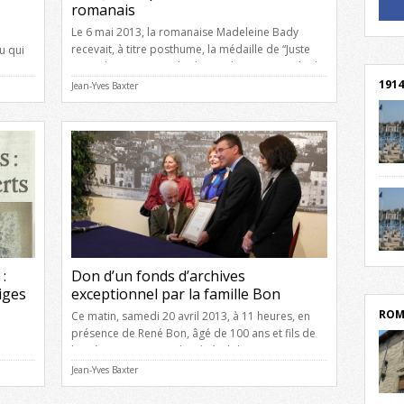
romanais
! Un 
Le 6 mai 2013, la romanaise Madeleine Bady
! Rej
recevait, à titre posthume, la médaille de “Juste
u qui
parmi les Nations”, plus haute distinction civile de
ès
l’état d’Israël. Vingt et un romanais et romanaises
1914
e la
Jean-Yves Baxter
ont désormais le titre de “Juste parmi les Nations”
: • Marcel et Madeleine Abeille, et leur fille Aline
ardin
Dans les premiers jours […]
cent
Mond
rend
Franc
rech
grav
Cliqu
l’Hôt
:
Don d’un fonds d’archives
Mort
lycée
iges
exceptionnel par la famille Bon
par c
ROM
Ce matin, samedi 20 avril 2013, à 11 heures, en
présence de René Bon, âgé de 100 ans et fils de
l’arrière-petit-neveu du général d’Empire Saint-Cyr
Nugues, de Philippe Drésin, maire, et de Latifa
Jean-Yves Baxter
Chay, adjointe à la culture, a eu lieu aux Archives
ais
municipales de Romans-sur-Isère, la remise d’un
depu