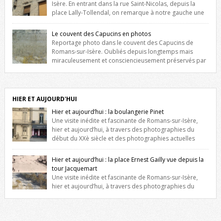
Isère. En entrant dans la rue Saint-Nicolas, depuis la
place Lally-Tollendal, on remarque à notre gauche une
maison construite au XVIè siècle. Les deux façades sont ornées de
fenêtres jumelles à meneaux. Entre ces deux étages, on peut voir une
Le couvent des Capucins en photos
niche qui contient une statue de la Vierge. […]
Reportage photo dans le couvent des Capucins de
Romans-sur-Isère. Oubliés depuis longtemps mais
miraculeusement et consciencieusement préservés par
les propriétaires des lieux, des vestiges du couvent des Capucins de
Romans-sur-Isère s’offrent à nouveau à notre vue. Cliquez ici pour lire
l’histoire de la redécouverte de vestiges du couvent des Capucins !
Petit retour sur l’histoire […]
HIER ET AUJOURD'HUI
Hier et aujourd’hui : la boulangerie Pinet
Une visite inédite et fascinante de Romans-sur-Isère,
hier et aujourd’hui, à travers des photographies du
début du XXè siècle et des photographies actuelles
prises exactement dans le même cadre ! A l’angle de la place Jean
Jaurès et de l’avenue Victor Hugo (à côté d’Intermarché), à Romans. La
Hier et aujourd’hui : la place Ernest Gailly vue depuis la
boulangerie Jules Pinet est inscrite dans le […]
tour Jacquemart
Une visite inédite et fascinante de Romans-sur-Isère,
hier et aujourd’hui, à travers des photographies du
début du XXè siècle et des photographies actuelles prises exactement
dans le même cadre ! Ma photo date de 2009 donc ça a un peu
changé depuis. Cliquez sur l’image pour l’agrandir