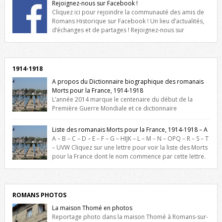
Rejoignez-nous sur Facebook !
Cliquez ici pour rejoindre la communauté des amis de
Romans Historique sur Facebook ! Un lieu d’actualités,
d’échanges et de partages ! Rejoignez-nous sur
Facebook, cliquez ici !
1914-1918
A propos du Dictionnaire biographique des romanais
Morts pour la France, 1914-1918
L’année 2014 marque le centenaire du début de la
Première Guerre Mondiale et ce dictionnaire
biographique veut rendre hommage aux romanais Morts pour la
France durant ce conflit. La base de cette recherche historique est
Liste des romanais Morts pour la France, 1914-1918 – A
constituée des noms gravés sur les plaques commémoratives de
A – B – C – D – E – F – G – HIJK – L – M – N – OPQ – R – S – T
l’Hôtel de Ville, du lycée du Dauphiné et du lycée Triboulet, […]
– UVW Cliquez sur une lettre pour voir la liste des Morts
pour la France dont le nom commence par cette lettre.
Liste des romanais […]
ROMANS PHOTOS
La maison Thomé en photos
Reportage photo dans la maison Thomé à Romans-sur-