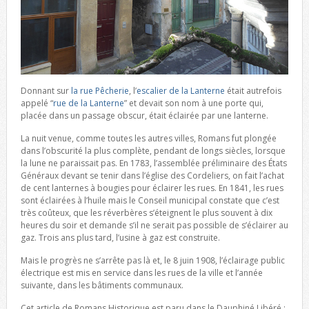
Donnant sur
la rue Pêcherie
, l’
escalier de la Lanterne
était autrefois
appelé “
rue de la Lanterne
” et devait son nom à une porte qui,
placée dans un passage obscur, était éclairée par une lanterne.
La nuit venue, comme toutes les autres villes, Romans fut plongée
dans l’obscurité la plus complète, pendant de longs siècles, lorsque
la lune ne paraissait pas. En 1783, l’assemblée préliminaire des États
Généraux devant se tenir dans l’église des Cordeliers, on fait l’achat
de cent lanternes à bougies pour éclairer les rues. En 1841, les rues
sont éclairées à l’huile mais le Conseil municipal constate que c’est
très coûteux, que les réverbères s’éteignent le plus souvent à dix
heures du soir et demande s’il ne serait pas possible de s’éclairer au
gaz. Trois ans plus tard, l’usine à gaz est construite.
Mais le progrès ne s’arrête pas là et, le 8 juin 1908, l’éclairage public
électrique est mis en service dans les rues de la ville et l’année
suivante, dans les bâtiments communaux.
Cet article de Romans Historique est paru dans le Dauphiné Libéré :