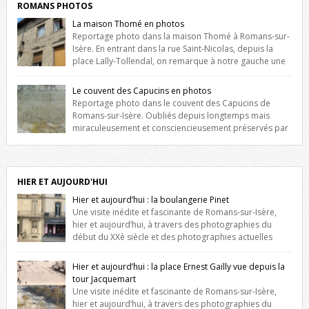
ROMANS PHOTOS
La maison Thomé en photos
Reportage photo dans la maison Thomé à Romans-sur-
Isère. En entrant dans la rue Saint-Nicolas, depuis la
place Lally-Tollendal, on remarque à notre gauche une
maison construite au XVIè siècle. Les deux façades sont ornées de
fenêtres jumelles à meneaux. Entre ces deux étages, on peut voir une
Le couvent des Capucins en photos
niche qui contient une statue de la Vierge. […]
Reportage photo dans le couvent des Capucins de
Romans-sur-Isère. Oubliés depuis longtemps mais
miraculeusement et consciencieusement préservés par
les propriétaires des lieux, des vestiges du couvent des Capucins de
Romans-sur-Isère s’offrent à nouveau à notre vue. Cliquez ici pour lire
l’histoire de la redécouverte de vestiges du couvent des Capucins !
Petit retour sur l’histoire […]
HIER ET AUJOURD'HUI
Hier et aujourd’hui : la boulangerie Pinet
Une visite inédite et fascinante de Romans-sur-Isère,
hier et aujourd’hui, à travers des photographies du
début du XXè siècle et des photographies actuelles
prises exactement dans le même cadre ! A l’angle de la place Jean
Jaurès et de l’avenue Victor Hugo (à côté d’Intermarché), à Romans. La
Hier et aujourd’hui : la place Ernest Gailly vue depuis la
boulangerie Jules Pinet est inscrite dans le […]
tour Jacquemart
Une visite inédite et fascinante de Romans-sur-Isère,
hier et aujourd’hui, à travers des photographies du