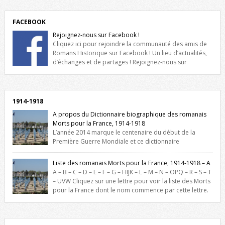
FACEBOOK
Rejoignez-nous sur Facebook !
Cliquez ici pour rejoindre la communauté des amis de
Romans Historique sur Facebook ! Un lieu d’actualités,
d’échanges et de partages ! Rejoignez-nous sur
Facebook, cliquez ici !
1914-1918
A propos du Dictionnaire biographique des romanais
Morts pour la France, 1914-1918
L’année 2014 marque le centenaire du début de la
Première Guerre Mondiale et ce dictionnaire
biographique veut rendre hommage aux romanais Morts pour la
France durant ce conflit. La base de cette recherche historique est
Liste des romanais Morts pour la France, 1914-1918 – A
constituée des noms gravés sur les plaques commémoratives de
A – B – C – D – E – F – G – HIJK – L – M – N – OPQ – R – S – T
l’Hôtel de Ville, du lycée du Dauphiné et du lycée Triboulet, […]
– UVW Cliquez sur une lettre pour voir la liste des Morts
pour la France dont le nom commence par cette lettre.
Liste des romanais […]