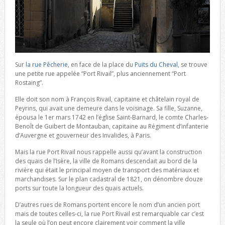
Sur
la rue Pêcherie
, en face de la place du
Puits du Cheval
, se trouve
une petite rue appelée “Port Rivail”, plus anciennement “Port
Rostaing”.
Elle doit son nom à François Rivail, capitaine et châtelain royal de
Peyrins, qui avait une demeure dans le voisinage. Sa fille, Suzanne,
épousa le 1er mars 1742 en l’église Saint-Barnard, le comte Charles-
Benoît de Guibert de Montauban, capitaine au Régiment d’infanterie
d’Auvergne et gouverneur des Invalides, à Paris.
Mais la rue Port Rivail nous rappelle aussi qu’avant la construction
des quais de l’Isère, la ville de Romans descendait au bord de la
rivière qui était le principal moyen de transport des matériaux et
marchandises. Sur le plan cadastral de 1821, on dénombre douze
ports sur toute la longueur des quais actuels.
D’autres rues de Romans portent encore le nom d’un ancien port
mais de toutes celles-ci, la rue Port Rivail est remarquable car c’est
la seule où l’on peut encore clairement voir comment la ville