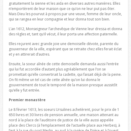
gratuitement la sienne et les aida en diverses autres manières. Elles
n’emportèrent de leur maison que ce qu’on ne leur put pas ôter.
Mais Dieu les pourvut à propos par une veuve, femme de leur oncle,
qui se rangea en leur compagnie et leur donna tout son bien.
L’an 1612, Monseigneur l’archevêque de Vienne leur dressa et donna
des règles et, tant qu’il vécut, il leur porta une affection paternelle.
Elles reçurent avec grande joie une demoiselle dévote, parente du
gouverneur de la ville, espérant que se retraite chez elles ferait éclat
et y en attirerait d’autres.
Ensuite, la soeur aînée de cette demoiselle demanda aussi l’entrée
qui lui fut accordée d’autant plus agréablement que l’on se
promettait qu’elle convertirait la cadette, qui faisait déjà de la peine.
On fit même un tel cas de cette aînée qu’on lui donna le
gouvernement de tout le temporel de la maison presque aussitôt
qu’elle y fut entrée.
Premier monastère
Le 8 février 1613, les soeurs Ursulines achetèrent, pour le prix de 1
650 livres et 30 livres de pension annuelle, une maison attenant au
nord à la place de l’auditoire de justice de la ville aussi appelée
place des Clercs (à l’emplacement de l’actuelle place aux Herbes), à
l’est à la rue du port Merlin, au sud à la rivière de l’Isère et à l’ouest