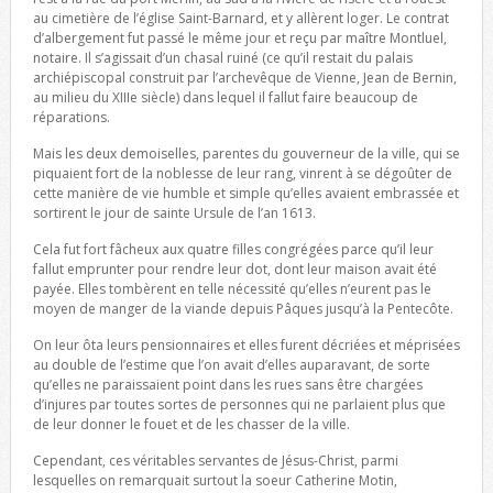
au cimetière de l’église Saint-Barnard, et y allèrent loger. Le contrat
d’albergement fut passé le même jour et reçu par maître Montluel,
notaire. Il s’agissait d’un chasal ruiné (ce qu’il restait du palais
archiépiscopal construit par l’archevêque de Vienne, Jean de Bernin,
au milieu du XIIIe siècle) dans lequel il fallut faire beaucoup de
réparations.
Mais les deux demoiselles, parentes du gouverneur de la ville, qui se
piquaient fort de la noblesse de leur rang, vinrent à se dégoûter de
cette manière de vie humble et simple qu’elles avaient embrassée et
sortirent le jour de sainte Ursule de l’an 1613.
Cela fut fort fâcheux aux quatre filles congrégées parce qu’il leur
fallut emprunter pour rendre leur dot, dont leur maison avait été
payée. Elles tombèrent en telle nécessité qu’elles n’eurent pas le
moyen de manger de la viande depuis Pâques jusqu’à la Pentecôte.
On leur ôta leurs pensionnaires et elles furent décriées et méprisées
au double de l’estime que l’on avait d’elles auparavant, de sorte
qu’elles ne paraissaient point dans les rues sans être chargées
d’injures par toutes sortes de personnes qui ne parlaient plus que
de leur donner le fouet et de les chasser de la ville.
Cependant, ces véritables servantes de Jésus-Christ, parmi
lesquelles on remarquait surtout la soeur Catherine Motin,