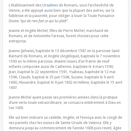
L’établissement des
Ursulines
de Romans, sous l’archevêché de
Vienne, a été appuyé aussi bien que la plupart des autres, sur la
faiblesse et la pauvreté, pour obliger à louer la Toute Puissance
Divine
“qui de rien fait ce qui lui plaît”
.
Jeanne et Angèle Michel, filles de Pierre Michel, marchand de
Romans, et de Antoinette Faresse, furent choisies pour cette
entreprise.
Jeanne (Jehane), baptisée le 13 décembre 1587 en la paroisse Saint-
Barnard de Romans, et Angèle (Angélique), baptisée le 7 novembre
1593 en la même paroisse, étaient issues d’un fratrie de neuf
enfants composée aussi de Catherine, baptisée le 4 mars 1590,
Jean, baptisé le 22 septembre 1591, Ysabeau, baptisée le 12 mai
1596, Claude, baptisé le 25 juin 1598, Suzane, baptisée le 9 avril
1600, Alexandre, baptisé le 9 juin 1602 et Hélène, baptisée le 15 avril
1607.
Jeanne Michel ayant passé ses premières années dans la pratique
d’une vertu toute extraordinaire, se consacra entièrement à Dieu en
l’an 1605.
Elle sut bien instruire sa cadette, Angèle, et l’envoya avec le congé de
ses parents chez les soeurs de Sainte-Ursule de Valence. Elle y
demeura jusqu’au commencement de l’année 1608 puis revint, âgée