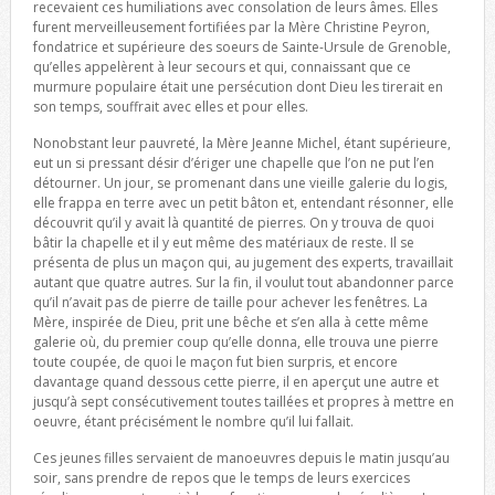
recevaient ces humiliations avec consolation de leurs âmes. Elles
furent merveilleusement fortifiées par la Mère Christine Peyron,
fondatrice et supérieure des soeurs de Sainte-Ursule de Grenoble,
qu’elles appelèrent à leur secours et qui, connaissant que ce
murmure populaire était une persécution dont Dieu les tirerait en
son temps, souffrait avec elles et pour elles.
Nonobstant leur pauvreté, la Mère Jeanne Michel, étant supérieure,
eut un si pressant désir d’ériger une chapelle que l’on ne put l’en
détourner. Un jour, se promenant dans une vieille galerie du logis,
elle frappa en terre avec un petit bâton et, entendant résonner, elle
découvrit qu’il y avait là quantité de pierres. On y trouva de quoi
bâtir la chapelle et il y eut même des matériaux de reste. Il se
présenta de plus un maçon qui, au jugement des experts, travaillait
autant que quatre autres. Sur la fin, il voulut tout abandonner parce
qu’il n’avait pas de pierre de taille pour achever les fenêtres. La
Mère, inspirée de Dieu, prit une bêche et s’en alla à cette même
galerie où, du premier coup qu’elle donna, elle trouva une pierre
toute coupée, de quoi le maçon fut bien surpris, et encore
davantage quand dessous cette pierre, il en aperçut une autre et
jusqu’à sept consécutivement toutes taillées et propres à mettre en
oeuvre, étant précisément le nombre qu’il lui fallait.
Ces jeunes filles servaient de manoeuvres depuis le matin jusqu’au
soir, sans prendre de repos que le temps de leurs exercices