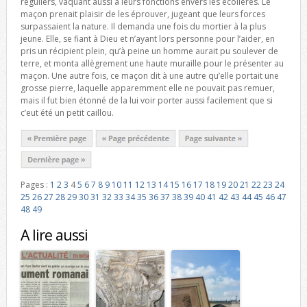
réguliers, vaquant aussi à leurs fonctions envers les écolières. Le
maçon prenait plaisir de les éprouver, jugeant que leurs forces
surpassaient la nature. Il demanda une fois du mortier à la plus
jeune. Elle, se fiant à Dieu et n’ayant lors personne pour l’aider, en
pris un récipient plein, qu’à peine un homme aurait pu soulever de
terre, et monta allègrement une haute muraille pour le présenter au
maçon. Une autre fois, ce maçon dit à une autre qu’elle portait une
grosse pierre, laquelle apparemment elle ne pouvait pas remuer,
mais il fut bien étonné de la lui voir porter aussi facilement que si
c’eut été un petit caillou.
Pages :
1
2
3
4
5
6
7
8
9
10
11
12
13
14
15
16
17
18
19
20
21
22
23
24
25
26
27
28
29
30
31
32
33
34
35
36
37
38
39
40
41
42
43
44
45
46
47
48
49
A lire aussi