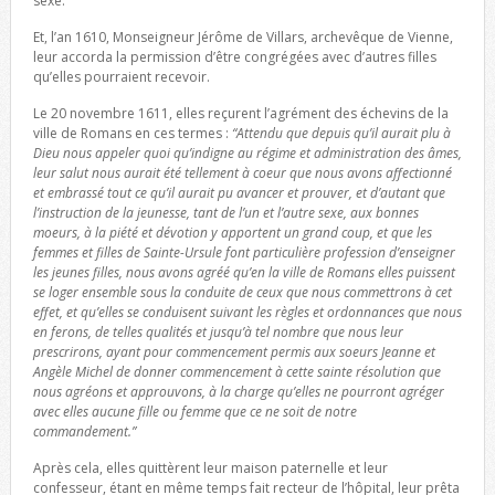
sexe.
Et, l’an 1610, Monseigneur Jérôme de Villars, archevêque de Vienne,
leur accorda la permission d’être congrégées avec d’autres filles
qu’elles pourraient recevoir.
Le 20 novembre 1611, elles reçurent l’agrément des échevins de la
ville de Romans en ces termes :
“Attendu que depuis qu’il aurait plu à
Dieu nous appeler quoi qu’indigne au régime et administration des âmes,
leur salut nous aurait été tellement à coeur que nous avons affectionné
et embrassé tout ce qu’il aurait pu avancer et prouver, et d’autant que
l’instruction de la jeunesse, tant de l’un et l’autre sexe, aux bonnes
moeurs, à la piété et dévotion y apportent un grand coup, et que les
femmes et filles de Sainte-Ursule font particulière profession d’enseigner
les jeunes filles, nous avons agréé qu’en la ville de Romans elles puissent
se loger ensemble sous la conduite de ceux que nous commettrons à cet
effet, et qu’elles se conduisent suivant les règles et ordonnances que nous
en ferons, de telles qualités et jusqu’à tel nombre que nous leur
prescrirons, ayant pour commencement permis aux soeurs Jeanne et
Angèle Michel de donner commencement à cette sainte résolution que
nous agréons et approuvons, à la charge qu’elles ne pourront agréger
avec elles aucune fille ou femme que ce ne soit de notre
commandement.”
Après cela, elles quittèrent leur maison paternelle et leur
confesseur, étant en même temps fait recteur de l’hôpital, leur prêta