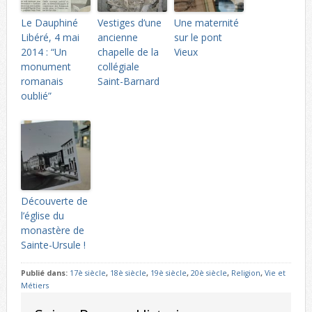
Le Dauphiné
Vestiges d’une
Une maternité
Libéré, 4 mai
ancienne
sur le pont
2014 : “Un
chapelle de la
Vieux
monument
collégiale
romanais
Saint-Barnard
oublié”
Découverte de
l’église du
monastère de
Sainte-Ursule !
Publié dans:
17è siècle
,
18è siècle
,
19è siècle
,
20è siècle
,
Religion
,
Vie et
Métiers