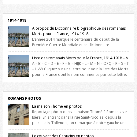
Facebook, cliquez ici !
1914-1918
A propos du Dictionnaire biographique des romanais
Morts pour la France, 1914-1918
L’année 2014 marque le centenaire du début de la
Première Guerre Mondiale et ce dictionnaire
biographique veut rendre hommage aux romanais Morts pour la
France durant ce conflit. La base de cette recherche historique est
Liste des romanais Morts pour la France, 1914-1918 – A
constituée des noms gravés sur les plaques commémoratives de
A – B – C – D – E – F – G – HIJK – L – M – N – OPQ – R – S – T
l’Hôtel de Ville, du lycée du Dauphiné et du lycée Triboulet, […]
– UVW Cliquez sur une lettre pour voir la liste des Morts
pour la France dont le nom commence par cette lettre.
Liste des romanais […]
ROMANS PHOTOS
La maison Thomé en photos
Reportage photo dans la maison Thomé à Romans-sur-
Isère. En entrant dans la rue Saint-Nicolas, depuis la
place Lally-Tollendal, on remarque à notre gauche une
maison construite au XVIè siècle. Les deux façades sont ornées de
fenêtres jumelles à meneaux. Entre ces deux étages, on peut voir une
Le couvent des Capucins en photos