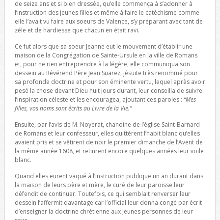
de seize ans et si bien dressée, qu’elle commença à s’adonner à
l’instruction des jeunes filles et même à faire le catéchisme comme
elle l’avait vu faire aux soeurs de Valence, s’y préparant avec tant de
zèle et de hardiesse que chacun en était ravi.
Ce fut alors que sa soeur Jeanne eut le mouvement d’établir une
maison de la Congrégation de Sainte-Ursule en la ville de Romans
et, pour ne rien entreprendre à la légère, elle communiqua son
dessein au Révérend Père Jean Suarez, jésuite très renommé pour
sa profonde doctrine et pour son éminente vertu, lequel après avoir
pesé la chose devant Dieu huit jours durant, leur conseilla de suivre
l’inspiration céleste et les encouragea, ajoutant ces paroles :
“Mes
filles, vos noms sont écrits au Livre de la Vie.”
Ensuite, par l’avis de M. Noyerat, chanoine de l’église Saint-Barnard
de Romans et leur confesseur, elles quittèrent l’habit blanc qu’elles
avaient pris et se vêtirent de noir le premier dimanche de l’Avent de
la même année 1608, et retinrent encore quelques années leur voile
blanc.
Quand elles eurent vaqué à l’instruction publique un an durant dans
la maison de leurs père et mère, le curé de leur paroisse leur
défendit de continuer. Toutefois, ce qui semblait renverser leur
dessein l’affermit davantage car l’official leur donna congé par écrit
d’enseigner la doctrine chrétienne aux jeunes personnes de leur