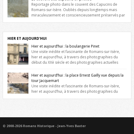
niche qui contient une statue de la Vierge. […]
Reportage photo dans le couvent des Capucins de
Romans-sur-Isère. Oubliés depuis longtemps mais
miraculeusement et consciencieusement préservés par
les propriétaires des lieux, des vestiges du couvent des Capucins de
Romans-sur-Isère s’offrent à nouveau à notre vue. Cliquez ici pour lire
l’histoire de la redécouverte de vestiges du couvent des Capucins !
Petit retour sur l’histoire […]
HIER ET AUJOURD'HUI
Hier et aujourd’hui : la boulangerie Pinet
Une visite inédite et fascinante de Romans-sur-Isère,
hier et aujourd’hui, à travers des photographies du
début du XXè siècle et des photographies actuelles
prises exactement dans le même cadre ! A l’angle de la place Jean
Jaurès et de l’avenue Victor Hugo (à côté d’Intermarché), à Romans. La
Hier et aujourd’hui : la place Ernest Gailly vue depuis la
boulangerie Jules Pinet est inscrite dans le […]
tour Jacquemart
Une visite inédite et fascinante de Romans-sur-Isère,
hier et aujourd’hui, à travers des photographies du
début du XXè siècle et des photographies actuelles prises exactement
dans le même cadre ! Ma photo date de 2009 donc ça a un peu
changé depuis. Cliquez sur l’image pour l’agrandir
© 2008-2026 Romans Historique - Jean-Yves Baxter