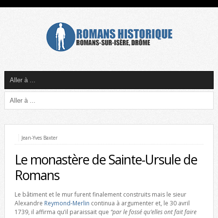
Jean-Yves Baxter
Le monastère de Sainte-Ursule de
Romans
Le bâtiment et le mur furent finalement construits mais le sieur
Alexandre
Reymond-Merlin
continua à argumenter et, le 30 avril
1739, il affirma qu’il paraissait que
“par le fossé qu’elles ont fait faire