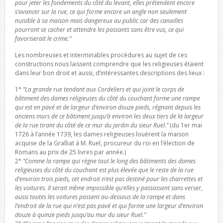
pour jeter les fondements du côté du levant, elles prétendent encore
s’avancer sur la rue, ce qui forme encore un angle non seulement
nuisible à sa maison mais dangereux au public car des canailles
pourront se cacher et attendre les passants sans être vus, ce qui
favoriserait le crime.”
Les nombreuses et interminables procédures au sujet de ces
constructions nous laissent comprendre que les religieuses étaient
dans leur bon droit et aussi, d’intéressantes descriptions des lieux :
1°
“La grande rue tendant aux Cordeliers et qui joint le corps de
bâtiment des dames religieuses du côté du couchant forme une rampe
qui est en pavé et de largeur d’environ douze pieds, régnant depuis les
anciens murs de ce bâtiment jusqu’à environ les deux tiers de la largeur
de la rue tirant du côté de ce mur du jardin du sieur Ruel.”
(du 1er mai
1726 à l’année 1739, les dames religieuses louèrent la maison
acquise de la Gralliat à M. Ruel, procureur du roi en l’élection de
Romans au prix de 25 livres par année.)
2°
“Comme la rampe qui règne tout le long des bâtiments des dames
religieuses du côté du couchant est plus élevée que le reste de la rue
d’environ trois pieds, cet endroit n’est pas destiné pour les charrettes et
les voitures. Il serait même impossible qu’elles y passassent sans verser,
aussi toutes les voitures passent au-dessous de la rampe et dans
l’endroit de la rue qui n’est pas pavé et qui forme une largeur d’environ
douze à quinze pieds jusqu’au mur du sieur Ruel.”