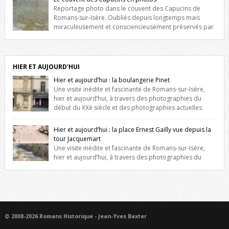
niche qui contient une statue de la Vierge. […]
Reportage photo dans le couvent des Capucins de
Romans-sur-Isère. Oubliés depuis longtemps mais
miraculeusement et consciencieusement préservés par
les propriétaires des lieux, des vestiges du couvent des Capucins de
Romans-sur-Isère s’offrent à nouveau à notre vue. Cliquez ici pour lire
l’histoire de la redécouverte de vestiges du couvent des Capucins !
Petit retour sur l’histoire […]
HIER ET AUJOURD'HUI
Hier et aujourd’hui : la boulangerie Pinet
Une visite inédite et fascinante de Romans-sur-Isère,
hier et aujourd’hui, à travers des photographies du
début du XXè siècle et des photographies actuelles
prises exactement dans le même cadre ! A l’angle de la place Jean
Jaurès et de l’avenue Victor Hugo (à côté d’Intermarché), à Romans. La
Hier et aujourd’hui : la place Ernest Gailly vue depuis la
boulangerie Jules Pinet est inscrite dans le […]
tour Jacquemart
Une visite inédite et fascinante de Romans-sur-Isère,
hier et aujourd’hui, à travers des photographies du
début du XXè siècle et des photographies actuelles prises exactement
dans le même cadre ! Ma photo date de 2009 donc ça a un peu
changé depuis. Cliquez sur l’image pour l’agrandir
© 2008-2026 Romans Historique - Jean-Yves Baxter