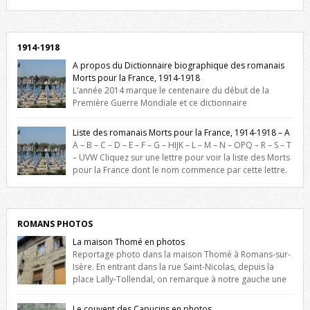
Facebook, cliquez ici !
1914-1918
A propos du Dictionnaire biographique des romanais
Morts pour la France, 1914-1918
L’année 2014 marque le centenaire du début de la
Première Guerre Mondiale et ce dictionnaire
biographique veut rendre hommage aux romanais Morts pour la
France durant ce conflit. La base de cette recherche historique est
Liste des romanais Morts pour la France, 1914-1918 – A
constituée des noms gravés sur les plaques commémoratives de
A – B – C – D – E – F – G – HIJK – L – M – N – OPQ – R – S – T
l’Hôtel de Ville, du lycée du Dauphiné et du lycée Triboulet, […]
– UVW Cliquez sur une lettre pour voir la liste des Morts
pour la France dont le nom commence par cette lettre.
Liste des romanais […]
ROMANS PHOTOS
La maison Thomé en photos
Reportage photo dans la maison Thomé à Romans-sur-
Isère. En entrant dans la rue Saint-Nicolas, depuis la
place Lally-Tollendal, on remarque à notre gauche une
maison construite au XVIè siècle. Les deux façades sont ornées de
fenêtres jumelles à meneaux. Entre ces deux étages, on peut voir une
Le couvent des Capucins en photos