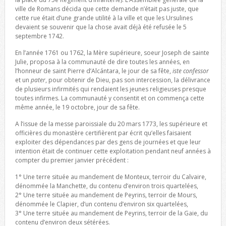
ville de Romans décida que cette demande n’était pas juste, que
cette rue était d’une grande utilité à la ville et que les Ursulines
devaient se souvenir que la chose avait déjà été refusée le 5
septembre 1742.
En l’année 1761 ou 1762, la Mère supérieure, soeur Joseph de sainte
Julie, proposa à la communauté de dire toutes les années, en
l’honneur de saint Pierre d’Alcántara, le jour de sa fête,
iste confessor
et un
pater
, pour obtenir de Dieu, pas son intercession, la délivrance
de plusieurs infirmités qui rendaient les jeunes religieuses presque
toutes infirmes. La communauté y consentit et on commença cette
même année, le 19 octobre, jour de sa fête.
A l’issue de la messe paroissiale du 20 mars 1773, les supérieure et
officières du monastère certifièrent par écrit qu’elles faisaient
exploiter des dépendances par des gens de journées et que leur
intention était de continuer cette exploitation pendant neuf années à
compter du premier janvier précédent :
1° Une terre située au mandement de Monteux, terroir du Calvaire,
dénommée la Manchette, du contenu d’environ trois quartelées,
2° Une terre située au mandement de Peyrins, terroir de Mours,
dénommée le Clapier, d’un contenu d’environ six quartelées,
3° Une terre située au mandement de Peyrins, terroir de la Gaie, du
contenu d’environ deux sétérées.