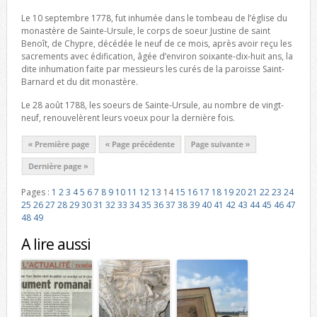
Le 10 septembre 1778, fut inhumée dans le tombeau de l’église du
monastère de Sainte-Ursule, le corps de soeur Justine de saint
Benoît, de Chypre, décédée le neuf de ce mois, après avoir reçu les
sacrements avec édification, âgée d’environ soixante-dix-huit ans, la
dite inhumation faite par messieurs les curés de la paroisse Saint-
Barnard et du dit monastère.
Le 28 août 1788, les soeurs de Sainte-Ursule, au nombre de vingt-
neuf, renouvelèrent leurs voeux pour la dernière fois.
Pages :
1
2
3
4
5
6
7
8
9
10
11
12
13
14
15
16
17
18
19
20
21
22
23
24
25
26
27
28
29
30
31
32
33
34
35
36
37
38
39
40
41
42
43
44
45
46
47
48
49
A lire aussi