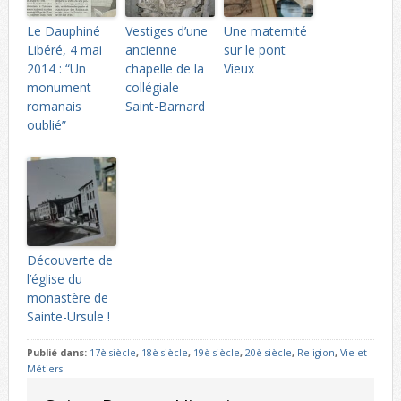
Le Dauphiné
Vestiges d’une
Une maternité
Libéré, 4 mai
ancienne
sur le pont
2014 : “Un
chapelle de la
Vieux
monument
collégiale
romanais
Saint-Barnard
oublié”
Découverte de
l’église du
monastère de
Sainte-Ursule !
Publié dans:
17è siècle
,
18è siècle
,
19è siècle
,
20è siècle
,
Religion
,
Vie et
Métiers