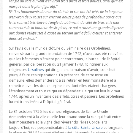
l’angle du côté du vent d’environ trois pieds et trois pouces, ainsi qu’il est
marqué dans le plan figuratif.”
5°
“Les fondements du mur du côté de la rue ont été jetés de la longueur
d’environ deux toises sur environ douze pieds de profondeur parce que
le terrain est très élevé à l’angle du bâtiment, du côté de bise, et le mur
commencé de la hauteur de six pieds, ce qui a causé une grande dépense
aux dames religieuses à cause du terrain qu’il a fallu creuser et enterrer
dans cet endroit.”
Sur l’avis que le mur de clôture du Séminaire des Orphelines,
renversé par la grande inondation de 1742, n’avait pas été relevé et
que les bâtiments n’étaient point entretenus, le bureau de l’hôpital
général, par délibération du 21 janvier 1743, fit intimer aux
religieuses
Ursulines
qui dirigeaient la maison d’avoir, sous huit
jours, à faire ces réparations. En présence de cette mise en
demeure, elles demandèrent à se retirer en leur monastère et à
remettre, avec les douze orphelines dont elles étaient chargées,
l’établissement et tout ce qui en dépendait. Ce qui eut lieu le 2 mai
1744, après un inventaire des effets, titres et papiers. Les orphelines
furent transférées à l’hôpital général.
Le 31 octobre 1756, les dames religieuses de Sainte-Ursule
demandèrent à la ville qu’elle leur abandonne la rue qui était entre
leur monastère et la vigne des révérends Pères Cordeliers
(aujourd’hui, rue perpendiculaire à
la côte Sainte-Ursule
et longeant
la place du 75è Régiment d’Infanterie). L’Assemblée générale de la