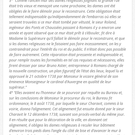
3°
“Comme l’ancien mur des dames religieuses joignant la grande rue
était très vieux et menaçait une ruine prochaine, les dames ont été
obligées de le faire démolir pour le reconstruire. Cette obligation était
tellement indispensable qu’indépendamment de l’embarras où elles se
seraient trouvées si ce mur était tombé par vétusté, le sieur Roland,
ingénieur des Ponts et Chaussées passant à Romans il y a environ une
année et ayant observé que ce mur était prêt à s’ébouler, fit dire à
Madame la Supérieure qu’il fallait le démolir pour le reconstruire, et que
si les dames religieuses ne le faisaient pas faire incessamment, on les y
contraindrait pour l’intérêt du roi et du public. Il n’était donc pas possible
de faire autrement. Cette réparation était pressente et indispensable et,
pour remplir toutes les formalités en tel cas requises et nécessaires, elles
firent dresser par sieur Bruno Astier, entrepreneur à Romans chargé de
la nouvelle construction, un plan figuratif de l’état des lieux, lequel lu et
approuvé le 21 octobre 1738 par Monsieur le vicaire général de son
éminence Monseigneur le cardinal d’Auvergne en qualité de leur
supérieur.”
4°
“Elles avaient eu l’honneur de se pourvoir par requête au Bureau et,
sur les conclusions de Monsieur le procureur du roi, le Bureau fit
ordonnance, le 8 août 1738, par laquelle le sieur Charavit, commis à la
voirie, donna l’alignement. Cet alignement fut ensuite donné par le sieur
Charavit le 12 décembre 1738, suivant son procès-verbal du même jour.
Il en résulte que pour la décoration de la ville, en donnant cet
alignement, il obligea les dames religieuses à reculer leur bâtiment
d’environ trois pieds dans l’angle du côté de bise et d’avancer le mur à