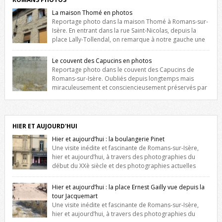
La maison Thomé en photos
Reportage photo dans la maison Thomé à Romans-sur-
Isère. En entrant dans la rue Saint-Nicolas, depuis la
place Lally-Tollendal, on remarque à notre gauche une
maison construite au XVIè siècle. Les deux façades sont ornées de
fenêtres jumelles à meneaux. Entre ces deux étages, on peut voir une
Le couvent des Capucins en photos
niche qui contient une statue de la Vierge. […]
Reportage photo dans le couvent des Capucins de
Romans-sur-Isère. Oubliés depuis longtemps mais
miraculeusement et consciencieusement préservés par
les propriétaires des lieux, des vestiges du couvent des Capucins de
Romans-sur-Isère s’offrent à nouveau à notre vue. Cliquez ici pour lire
l’histoire de la redécouverte de vestiges du couvent des Capucins !
Petit retour sur l’histoire […]
HIER ET AUJOURD'HUI
Hier et aujourd’hui : la boulangerie Pinet
Une visite inédite et fascinante de Romans-sur-Isère,
hier et aujourd’hui, à travers des photographies du
début du XXè siècle et des photographies actuelles
prises exactement dans le même cadre ! A l’angle de la place Jean
Jaurès et de l’avenue Victor Hugo (à côté d’Intermarché), à Romans. La
Hier et aujourd’hui : la place Ernest Gailly vue depuis la
boulangerie Jules Pinet est inscrite dans le […]
tour Jacquemart
Une visite inédite et fascinante de Romans-sur-Isère,
hier et aujourd’hui, à travers des photographies du