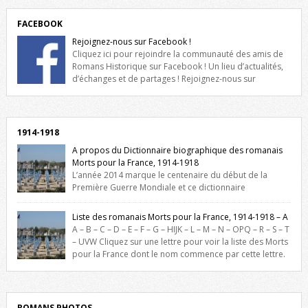
FACEBOOK
Rejoignez-nous sur Facebook !
Cliquez ici pour rejoindre la communauté des amis de
Romans Historique sur Facebook ! Un lieu d’actualités,
d’échanges et de partages ! Rejoignez-nous sur
Facebook, cliquez ici !
1914-1918
A propos du Dictionnaire biographique des romanais
Morts pour la France, 1914-1918
L’année 2014 marque le centenaire du début de la
Première Guerre Mondiale et ce dictionnaire
biographique veut rendre hommage aux romanais Morts pour la
France durant ce conflit. La base de cette recherche historique est
Liste des romanais Morts pour la France, 1914-1918 – A
constituée des noms gravés sur les plaques commémoratives de
A – B – C – D – E – F – G – HIJK – L – M – N – OPQ – R – S – T
l’Hôtel de Ville, du lycée du Dauphiné et du lycée Triboulet, […]
– UVW Cliquez sur une lettre pour voir la liste des Morts
pour la France dont le nom commence par cette lettre.
Liste des romanais […]
ROMANS PHOTOS