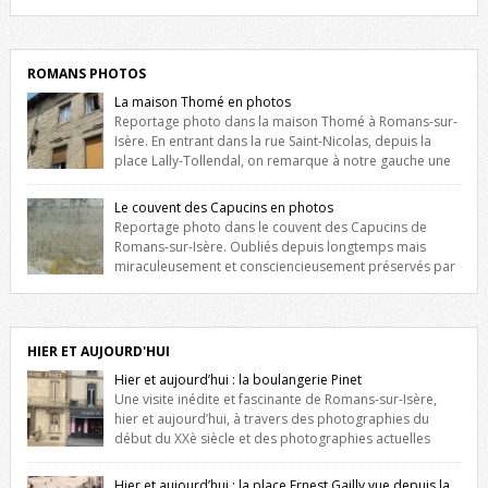
Liste des romanais […]
ROMANS PHOTOS
La maison Thomé en photos
Reportage photo dans la maison Thomé à Romans-sur-
Isère. En entrant dans la rue Saint-Nicolas, depuis la
place Lally-Tollendal, on remarque à notre gauche une
maison construite au XVIè siècle. Les deux façades sont ornées de
fenêtres jumelles à meneaux. Entre ces deux étages, on peut voir une
Le couvent des Capucins en photos
niche qui contient une statue de la Vierge. […]
Reportage photo dans le couvent des Capucins de
Romans-sur-Isère. Oubliés depuis longtemps mais
miraculeusement et consciencieusement préservés par
les propriétaires des lieux, des vestiges du couvent des Capucins de
Romans-sur-Isère s’offrent à nouveau à notre vue. Cliquez ici pour lire
l’histoire de la redécouverte de vestiges du couvent des Capucins !
Petit retour sur l’histoire […]
HIER ET AUJOURD'HUI
Hier et aujourd’hui : la boulangerie Pinet
Une visite inédite et fascinante de Romans-sur-Isère,
hier et aujourd’hui, à travers des photographies du
début du XXè siècle et des photographies actuelles
prises exactement dans le même cadre ! A l’angle de la place Jean
Jaurès et de l’avenue Victor Hugo (à côté d’Intermarché), à Romans. La
Hier et aujourd’hui : la place Ernest Gailly vue depuis la