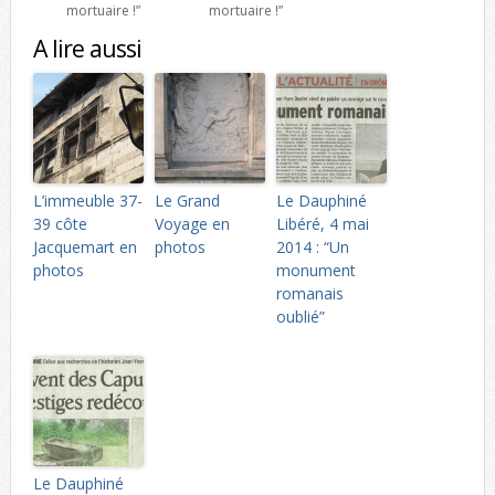
mortuaire !”
mortuaire !”
A lire aussi
L’immeuble 37-
Le Grand
Le Dauphiné
39 côte
Voyage en
Libéré, 4 mai
Jacquemart en
photos
2014 : “Un
photos
monument
romanais
oublié”
Le Dauphiné