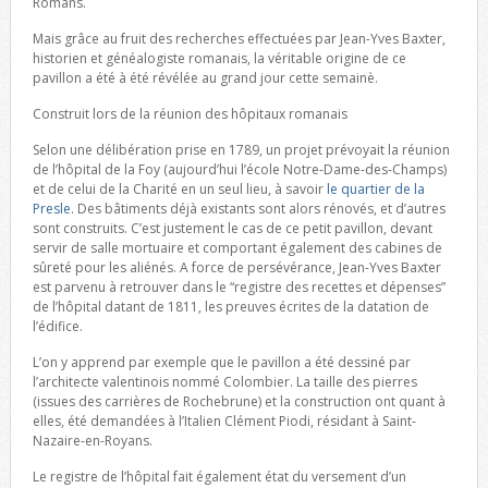
Romans.
Mais grâce au fruit des recherches effectuées par Jean-Yves Baxter,
historien et généalogiste romanais, la véritable origine de ce
pavillon a été à été révélée au grand jour cette semainè.
Construit lors de la réunion des hôpitaux romanais
Selon une délibération prise en 1789, un projet prévoyait la réunion
de l’hôpital de la Foy (aujourd’hui l’école Notre-Dame-des-Champs)
et de celui de la Charité en un seul lieu, à savoir
le quartier de la
Presle
. Des bâtiments déjà existants sont alors rénovés, et d’autres
sont construits. C’est justement le cas de ce petit pavillon, devant
servir de salle mortuaire et comportant également des cabines de
sûreté pour les aliénés. A force de persévérance, Jean-Yves Baxter
est parvenu à retrouver dans le “registre des recettes et dépenses”
de l’hôpital datant de 1811, les preuves écrites de la datation de
l’édifice.
L’on y apprend par exemple que le pavillon a été dessiné par
l’architecte valentinois nommé Colombier. La taille des pierres
(issues des carrières de Rochebrune) et la construction ont quant à
elles, été demandées à l’Italien Clément Piodi, résidant à Saint-
Nazaire-en-Royans.
Le registre de l’hôpital fait également état du versement d’un