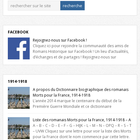
FACEBOOK
Rejoignez-nous sur Facebook !
Cliquez ici pour rejoindre la communauté des amis de
Romans Historique sur Facebook ! Un lieu d’actualités,
d’échanges et de partages ! Rejoignez-nous sur
Facebook, cliquez ici !
1914-1918
A propos du Dictionnaire biographique des romanais
Morts pour la France, 1914-1918
L’année 2014 marque le centenaire du début de la
Première Guerre Mondiale et ce dictionnaire
biographique veut rendre hommage aux romanais Morts pour la
France durant ce conflit. La base de cette recherche historique est
Liste des romanais Morts pour la France, 1914-1918 – A
constituée des noms gravés sur les plaques commémoratives de
A – B – C – D – E – F – G – HIJK – L – M – N – OPQ – R – S – T
l’Hôtel de Ville, du lycée du Dauphiné et du lycée Triboulet, […]
– UVW Cliquez sur une lettre pour voir la liste des Morts
pour la France dont le nom commence par cette lettre.