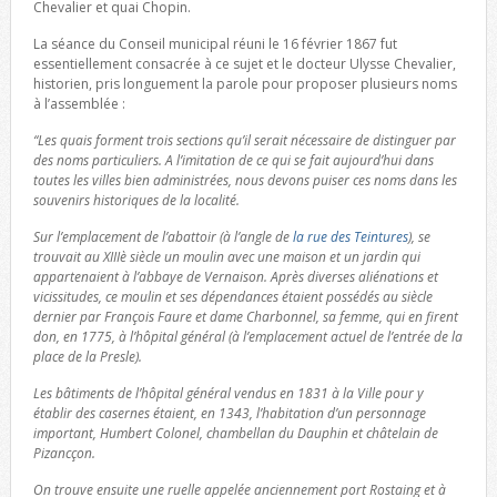
Chevalier et quai Chopin.
La séance du Conseil municipal réuni le 16 février 1867 fut
essentiellement consacrée à ce sujet et le docteur Ulysse Chevalier,
historien, pris longuement la parole pour proposer plusieurs noms
à l’assemblée :
“Les quais forment trois sections qu’il serait nécessaire de distinguer par
des noms particuliers. A l’imitation de ce qui se fait aujourd’hui dans
toutes les villes bien administrées, nous devons puiser ces noms dans les
souvenirs historiques de la localité.
Sur l’emplacement de l’abattoir (à l’angle de
la rue des Teintures
), se
trouvait au XIIIè siècle un moulin avec une maison et un jardin qui
appartenaient à l’abbaye de Vernaison. Après diverses aliénations et
vicissitudes, ce moulin et ses dépendances étaient possédés au siècle
dernier par François Faure et dame Charbonnel, sa femme, qui en firent
don, en 1775, à l’hôpital général (à l’emplacement actuel de l’entrée de la
place de la Presle).
Les bâtiments de l’hôpital général vendus en 1831 à la Ville pour y
établir des casernes étaient, en 1343, l’habitation d’un personnage
important, Humbert Colonel, chambellan du Dauphin et châtelain de
Pizancçon.
On trouve ensuite une ruelle appelée anciennement port Rostaing et à