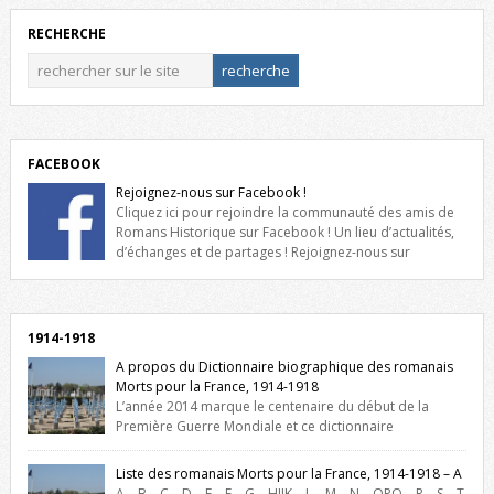
RECHERCHE
FACEBOOK
Rejoignez-nous sur Facebook !
Cliquez ici pour rejoindre la communauté des amis de
Romans Historique sur Facebook ! Un lieu d’actualités,
d’échanges et de partages ! Rejoignez-nous sur
Facebook, cliquez ici !
1914-1918
A propos du Dictionnaire biographique des romanais
Morts pour la France, 1914-1918
L’année 2014 marque le centenaire du début de la
Première Guerre Mondiale et ce dictionnaire
biographique veut rendre hommage aux romanais Morts pour la
France durant ce conflit. La base de cette recherche historique est
Liste des romanais Morts pour la France, 1914-1918 – A
constituée des noms gravés sur les plaques commémoratives de
A – B – C – D – E – F – G – HIJK – L – M – N – OPQ – R – S – T