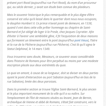
présent port Rivail (aujourd’hui rue Port Rivail), du nom d’un procureur
qui, au siècle dernier, y avait son étude bien connue des plaideurs.
Mais le souvenir historique le plus remarquable et le plus digne d’être
conservé est celui qu’à laissé dans le quartier dont nous nous occupons,
le dauphin Humbert II. Ce prince n’avait point de demeure, en 1338,
quand il vint dans cette ville prêter hommage au chapitre de Saint-
Barnard et fut obligé de loger à la Presle, chez Jacques Coyratier. Afin
d’éviter à l’avenir une semblable gêne, il fit l’acquisition de deux maisons
qui formaient un tènement entre le pont (aujourd’hui
pont Vieux
), l’Isère
et la rue de la Pêcherie (aujourd’hui rue Pêcherie). C’est là qu’il signa le
Statut Delphinal, le 14 mars 1349.
Vous trouverez sans doute, Messieurs, ce souvenir assez considérable
dans l’histoire de Romans pour être perpétué au moins par une modeste
inscription placée aux deux extrémités du quai.
Le quai en amont, à cause de sa longueur, doit se diviser en deux parties
ayant le point d’intersection au port Sabaton (aujourd’hui en bas de la
rue Sabaton), limite des deux paroisses.
Dans la première section se trouve l’église Saint-Barnard, le plus ancien
et le plus important monument de la ville qu’il a vu naître. Sur
l’emplacement de l’îlot de maisons situées au levant, Jean de Bernin,
archevêque de Vienne et abbé de Romans, s’était fait construire, vers le