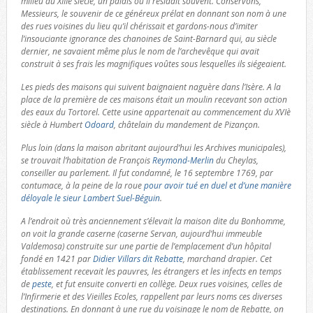
milieu du XIIIè siècle, un palais où il résidait souvent. Conservons,
Messieurs, le souvenir de ce généreux prélat en donnant son nom à une
des rues voisines du lieu qu’il chérissait et gardons-nous d’imiter
l’insouciante ignorance des chanoines de Saint-Barnard qui, au siècle
dernier, ne savaient même plus le nom de l’archevêque qui avait
construit à ses frais les magnifiques voûtes sous lesquelles ils siégeaient.
Les pieds des maisons qui suivent baignaient naguère dans l’Isère. A la
place de la première de ces maisons était un moulin recevant son action
des eaux du Tortorel. Cette usine appartenait au commencement du XVIè
siècle à Humbert
Odoard
, châtelain du mandement de Pizançon.
Plus loin (dans la maison abritant aujourd’hui les Archives municipales),
se trouvait l’habitation de François
Reymond-Merlin
du Cheylas,
conseiller au parlement. Il fut condamné, le 16 septembre 1769, par
contumace, à la peine de la roue
pour avoir tué en duel et d’une manière
déloyale le sieur Lambert Suel-Béguin
.
A l’endroit où très anciennement s’élevait la maison dite du Bonhomme,
on voit la grande caserne (caserne Servan, aujourd’hui immeuble
Valdemosa) construite sur une partie de l’emplacement d’un hôpital
fondé en 1421 par
Didier Villars dit Rebatte
, marchand drapier. Cet
établissement recevait les pauvres, les étrangers et les infects en temps
de
peste
, et fut ensuite converti en collège. Deux rues voisines, celles de
l’Infirmerie et des Vieilles Ecoles, rappellent par leurs noms ces diverses
destinations. En donnant à une rue du voisinage le nom de Rebatte, on