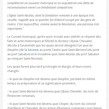
compléterait un souvenir historique et on acquitterait une dette de
reconnaissance envers un bienfaisant compatriote.
L’église Saint-Nicolas, dont la fondation remonte à une époque très
reculée, rappelle que ce quartier fut d’abord occupé par des gens de
rivière. C’est aujourd’hui, comme avant la Révolution, une paroisse très
importante.”
Le Conseil municipal, après avoir écouté avec intérêt ce résumé des
faits et actes historiques et félicité le docteur Ulysse Chevalier,
décida à l’unanimité que les quais seront désignés l’un
quai du
Dauphin
(de
la Savasse
au pont), l’autre
quai Saint-Barnard
(du pont
au port Sabaton) et le troisième
quai Saint-Nicolas
(du port Sabaton
au rempart Saint-Nicolas).
Les quais furent plus tard prolongés et élargis, et leurs noms
changés :
– le
quai du Dauphin
est devenu
quai Dauphin
, perdant en même
temps sa préposition et sa signification première,
– le
quai Saint-Barnard
est devenu
quai Ulysse Chevalier
, du nom de
l’historien romanais,
– le
quai Saint-Nicolas
est devenu
quai Chopin
, du nom du colonel
d’artillerie et Chevalier de la Légion d’honneur romanais Louis Simon