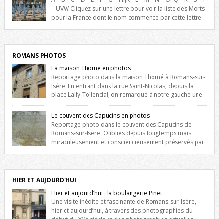
l’Hôtel de Ville, du lycée du Dauphiné et du lycée Triboulet, […]
– UVW Cliquez sur une lettre pour voir la liste des Morts
pour la France dont le nom commence par cette lettre.
Liste des romanais […]
ROMANS PHOTOS
La maison Thomé en photos
Reportage photo dans la maison Thomé à Romans-sur-
Isère. En entrant dans la rue Saint-Nicolas, depuis la
place Lally-Tollendal, on remarque à notre gauche une
maison construite au XVIè siècle. Les deux façades sont ornées de
fenêtres jumelles à meneaux. Entre ces deux étages, on peut voir une
Le couvent des Capucins en photos
niche qui contient une statue de la Vierge. […]
Reportage photo dans le couvent des Capucins de
Romans-sur-Isère. Oubliés depuis longtemps mais
miraculeusement et consciencieusement préservés par
les propriétaires des lieux, des vestiges du couvent des Capucins de
Romans-sur-Isère s’offrent à nouveau à notre vue. Cliquez ici pour lire
l’histoire de la redécouverte de vestiges du couvent des Capucins !
Petit retour sur l’histoire […]
HIER ET AUJOURD'HUI
Hier et aujourd’hui : la boulangerie Pinet
Une visite inédite et fascinante de Romans-sur-Isère,
hier et aujourd’hui, à travers des photographies du