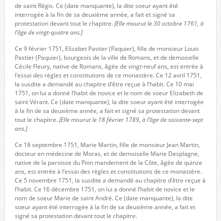
de saint Régis. Ce (date manquante), la dite soeur ayant été
interrogée à la fin de sa deuxième année, a fait et signé sa
protestation devant tout le chapitre.
[Elle mourut le 30 octobre 1761, à
l’âge de vingt-quatre ans.]
Ce 9 février 1751, Elizabet Pastier (Paquier), fille de monsieur Louis
Pastier (Paquier), bourgeois de la ville de Romans, et de demoiselle
Cécile Fleury, native de Romans, âgée de vingt-neuf ans, est entrée à
l’essai des règles et constitutions de ce monastère. Ce 12 avril 1751,
la susdite a demandé au chapitre d’être reçue à l’habit. Ce 10 mai
1751, on lui a donné l’habit de novice et le nom de soeur Elizabeth de
saint Vérant. Ce (date manquante), la dite soeur ayant été interrogée
à la fin de sa deuxième année, a fait et signé sa protestation devant
tout le chapitre.
[Elle mourut le 18 février 1789, à l’âge de soixante-sept
ans.]
Ce 18 septembre 1751, Marie Martin, fille de monsieur Jean Martin,
docteur en médecine de Moras, et de demoiselle Marie Desplagne,
native de la paroisse du Pion mandement de la Côte, âgée de quinze
ans, est entrée à l’essai des règles et constitutions de ce monastère.
Ce 5 novembre 1751, la susdite a demandé au chapitre d’être reçue à
l’habit. Ce 16 décembre 1751, on lui a donné l’habit de novice et le
nom de soeur Marie de saint André. Ce (date manquante), la dite
soeur ayant été interrogée à la fin de sa deuxième année, a fait et
signé sa protestation devant tout le chapitre.