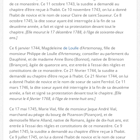
de ce monastère. Ce 11 octobre 1743, la susdite a demandé au
chapitre d’être reçue à l’habit. Ce 10 novembre 1743, on lui a donné
l’habit de novice et le nom de soeur Claire de saint Sauveur. Ce 8
octobre 1745, la dite soeur ayant été interrogée à la fin de sa
deuxième année, a fait et signé sa protestation devant tout le
chapitre.
[Elle mourut le 17 décembre 1788, à l’âge de soixante-deux
ans.]
Ce 6 janvier 1744, Magdeleine
de Loulle
d’Artemonay, fille de
monsieur Philippe de Loulle d’Artemonay, conseiller au parlement du
Dauphiné, et de madame Anne Bono (Bonnot), native de Brienson
(Briançon), âgée de quatorze ans, est entrée à l’essai des règles et
constitutions de ce monastère. Ce 21 février 1744, la susdite a
demandé au chapitre d’être reçue à l’habit. Ce 21 février 1744, on lui
a donné l’habit de novice et le nom de soeur de saint Ferréol. Ce 11
mars 1746, la dite soeur ayant été interrogée à la fin de sa deuxième
année, a fait et signé sa protestation devant tout le chapitre.
[Elle
mourut le 4 février 1768, à l’âge de trente-huit ans.]
Ce 17 mai 1745, Marie Vial, fille de monsieur Jaque André Vial,
marchand au péage du bourg de Pizanson (Pizançon), et de
demoiselle Marie Alland, native de Romans, âgée de dix-huit ans, est
entrée à l’essai des règles et constitutions de ce monastère. Ce 9
juillet 1745, la susdite a demandé au chapitre d’être reçue à l’habit.
Ce 9 juillet 1745, on lui a donné l’habit de novice et le nom de soeur