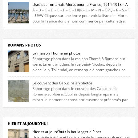
France durant ce conflit. La base de cette recherche historique est
Liste des romanais Morts pour la France, 1914-1918 – A
constituée des noms gravés sur les plaques commémoratives de
A – B – C – D – E – F – G – HIJK – L – M – N – OPQ – R – S – T
l’Hôtel de Ville, du lycée du Dauphiné et du lycée Triboulet, […]
– UVW Cliquez sur une lettre pour voir la liste des Morts
pour la France dont le nom commence par cette lettre.
Liste des romanais […]
ROMANS PHOTOS
La maison Thomé en photos
Reportage photo dans la maison Thomé à Romans-sur-
Isère. En entrant dans la rue Saint-Nicolas, depuis la
place Lally-Tollendal, on remarque à notre gauche une
maison construite au XVIè siècle. Les deux façades sont ornées de
fenêtres jumelles à meneaux. Entre ces deux étages, on peut voir une
Le couvent des Capucins en photos
niche qui contient une statue de la Vierge. […]
Reportage photo dans le couvent des Capucins de
Romans-sur-Isère. Oubliés depuis longtemps mais
miraculeusement et consciencieusement préservés par
les propriétaires des lieux, des vestiges du couvent des Capucins de
Romans-sur-Isère s’offrent à nouveau à notre vue. Cliquez ici pour lire
l’histoire de la redécouverte de vestiges du couvent des Capucins ! Petit
retour sur l’histoire […]
HIER ET AUJOURD'HUI
Hier et aujourd’hui : la boulangerie Pinet
Une visite inédite et fascinante de Romans-sur-Isère, hier