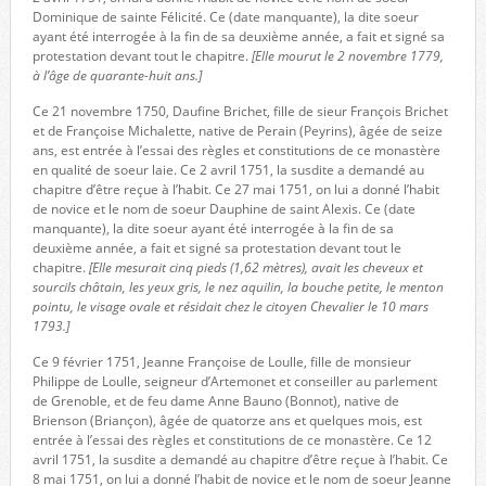
Dominique de sainte Félicité. Ce (date manquante), la dite soeur
ayant été interrogée à la fin de sa deuxième année, a fait et signé sa
protestation devant tout le chapitre.
[Elle mourut le 2 novembre 1779,
à l’âge de quarante-huit ans.]
Ce 21 novembre 1750, Daufine Brichet, fille de sieur François Brichet
et de Françoise Michalette, native de Perain (Peyrins), âgée de seize
ans, est entrée à l’essai des règles et constitutions de ce monastère
en qualité de soeur laie. Ce 2 avril 1751, la susdite a demandé au
chapitre d’être reçue à l’habit. Ce 27 mai 1751, on lui a donné l’habit
de novice et le nom de soeur Dauphine de saint Alexis. Ce (date
manquante), la dite soeur ayant été interrogée à la fin de sa
deuxième année, a fait et signé sa protestation devant tout le
chapitre.
[Elle mesurait cinq pieds (1,62 mètres), avait les cheveux et
sourcils châtain, les yeux gris, le nez aquilin, la bouche petite, le menton
pointu, le visage ovale et résidait chez le citoyen Chevalier le 10 mars
1793.]
Ce 9 février 1751, Jeanne Françoise de Loulle, fille de monsieur
Philippe de Loulle, seigneur d’Artemonet et conseiller au parlement
de Grenoble, et de feu dame Anne Bauno (Bonnot), native de
Brienson (Briançon), âgée de quatorze ans et quelques mois, est
entrée à l’essai des règles et constitutions de ce monastère. Ce 12
avril 1751, la susdite a demandé au chapitre d’être reçue à l’habit. Ce
8 mai 1751, on lui a donné l’habit de novice et le nom de soeur Jeanne