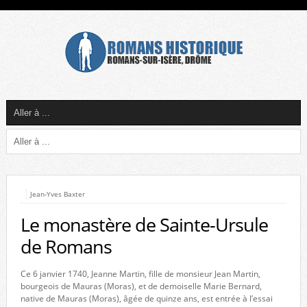
Jean-Yves Baxter
Le monastère de Sainte-Ursule
de Romans
Ce 6 janvier 1740, Jeanne Martin, fille de monsieur Jean Martin,
bourgeois de Mauras (Moras), et de demoiselle Marie Bernard,
native de Mauras (Moras), âgée de quinze ans, est entrée à l’essai