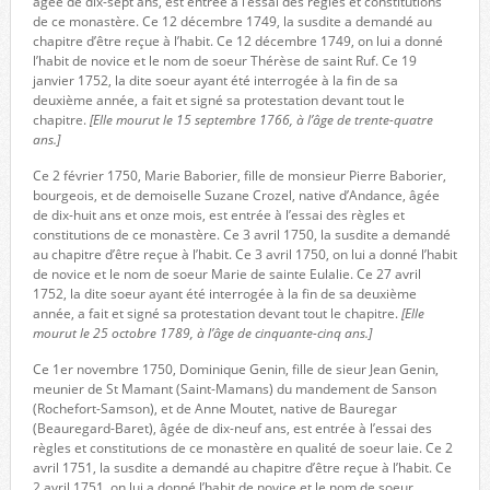
âgée de dix-sept ans, est entrée à l’essai des règles et constitutions
de ce monastère. Ce 12 décembre 1749, la susdite a demandé au
chapitre d’être reçue à l’habit. Ce 12 décembre 1749, on lui a donné
l’habit de novice et le nom de soeur Thérèse de saint Ruf. Ce 19
janvier 1752, la dite soeur ayant été interrogée à la fin de sa
deuxième année, a fait et signé sa protestation devant tout le
chapitre.
[Elle mourut le 15 septembre 1766, à l’âge de trente-quatre
ans.]
Ce 2 février 1750, Marie Baborier, fille de monsieur Pierre Baborier,
bourgeois, et de demoiselle Suzane Crozel, native d’Andance, âgée
de dix-huit ans et onze mois, est entrée à l’essai des règles et
constitutions de ce monastère. Ce 3 avril 1750, la susdite a demandé
au chapitre d’être reçue à l’habit. Ce 3 avril 1750, on lui a donné l’habit
de novice et le nom de soeur Marie de sainte Eulalie. Ce 27 avril
1752, la dite soeur ayant été interrogée à la fin de sa deuxième
année, a fait et signé sa protestation devant tout le chapitre.
[Elle
mourut le 25 octobre 1789, à l’âge de cinquante-cinq ans.]
Ce 1er novembre 1750, Dominique Genin, fille de sieur Jean Genin,
meunier de St Mamant (Saint-Mamans) du mandement de Sanson
(Rochefort-Samson), et de Anne Moutet, native de Bauregar
(Beauregard-Baret), âgée de dix-neuf ans, est entrée à l’essai des
règles et constitutions de ce monastère en qualité de soeur laie. Ce 2
avril 1751, la susdite a demandé au chapitre d’être reçue à l’habit. Ce
2 avril 1751, on lui a donné l’habit de novice et le nom de soeur