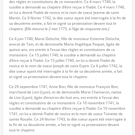
des règles et constitutions de ce monastère. Ce 4 mars 1740, la
susdite a demandé au chapitre d’être reçue à l’habit. Ce 4 mars 1740,
on lui a donné l’habit de novice et le nom de soeur Jeanne de saint
Martin. Ce 9 février 1742, la dite soeur ayant été interrogée à la fin de
sa deuxième année, a fait et signé sa protestation devant tout le
chapitre.
[Elle mourut le 2 mai 1775, à l’âge de cinquante ans.]
Ce 4 juin 1740, Marie Deloche, fille de monsieur Estienne Deloche,
avocat de Tain, et de demoiselle Marie Angélique Paquet, âgée de
quinze ans, est entrée à l’essai des règles et constitutions de ce
monastère. Ce 15 juillet 1740, la susdite a demandé au chapitre
d’être reçue à l’habit. Ce 15 juillet 1740, on lui a donné l’habit de
novice et le nom de soeur Joseph de saint Esprit. Ce 6 juillet 1742, la
dite soeur ayant été interrogée à la fin de sa deuxième année, a fait
et signé sa protestation devant tout le chapitre.
Ce 29 septembre 1741, Anne Bon, fille de monsieur François Bon,
marchand de Lion (Lyon), et de demoiselle Marie Chamaron, native
de Lion (Lyon), âgée d’environ dix-huit ans, est entrée à l’essai des
règles et constitutions de ce monastère. Ce 10 novembre 1741, la
susdite a demandé au chapitre d’être reçue à l’habit. Ce 10 novembre
1741, on lui a donné l’habit de novice et le nom de soeur Toinette de
sainte Rosalie. Ce 24 février 1743, la dite soeur ayant été interrogée à
la fin de sa deuxième année, a fait et signé sa protestation devant
tout le chapitre.