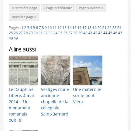
Pages :
1
2
3
4
5
6
7
8
9
10
11
12
13
14
15
16
17
18
19
20
21
22
23
24
25
26
27
28
29
30
31
32
33
34
35
36
37
38
39
40
41
42
43
44
45
46
47
48
49
A lire aussi
Le Dauphiné
Vestiges d’une
Une maternité
Libéré, 4 mai
ancienne
sur le pont
2014 : “Un
chapelle de la
Vieux
monument
collégiale
romanais
Saint-Barnard
oublié”