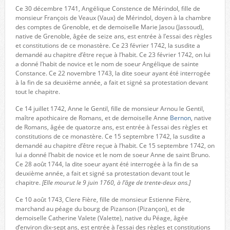
Ce 30 décembre 1741, Angélique Constence de Mérindol, fille de
monsieur François de Veaux (Vaux) de Mérindol, doyen à la chambre
des comptes de Grenoble, et de demoiselle Marie Jasou (Jassoud),
native de Grenoble, âgée de seize ans, est entrée à l’essai des règles
et constitutions de ce monastère. Ce 23 février 1742, la susdite a
demandé au chapitre d’être reçue à l’habit. Ce 23 février 1742, on lui
a donné l’habit de novice et le nom de soeur Angélique de sainte
Constance. Ce 22 novembre 1743, la dite soeur ayant été interrogée
à la fin de sa deuxième année, a fait et signé sa protestation devant
tout le chapitre.
Ce 14 juillet 1742, Anne le Gentil, fille de monsieur Arnou le Gentil,
maître apothicaire de Romans, et de demoiselle Anne
Bernon
, native
de Romans, âgée de quatorze ans, est entrée à l’essai des règles et
constitutions de ce monastère. Ce 15 septembre 1742, la susdite a
demandé au chapitre d’être reçue à l’habit. Ce 15 septembre 1742, on
lui a donné l’habit de novice et le nom de soeur Anne de saint Bruno.
Ce 28 août 1744, la dite soeur ayant été interrogée à la fin de sa
deuxième année, a fait et signé sa protestation devant tout le
chapitre.
[Elle mourut le 9 juin 1760, à l’âge de trente-deux ans.]
Ce 10 août 1743, Clere Fière, fille de monsieur Estienne Fière,
marchand au péage du bourg de Pizanson (Pizançon), et de
demoiselle Catherine Valete (Valette), native du Péage, âgée
d’environ dix-sept ans, est entrée à l’essai des règles et constitutions