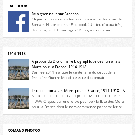
FACEBOOK
Rejoignez-nous sur Facebook !
Cliquez ici pour rejoindre la communauté des amis de
Romans Historique sur Facebook ! Un lieu d’actualités,
d’échanges et de partages ! Rejoignez-nous sur
Facebook, cliquez ici !
1914-1918
A propos du Dictionnaire biographique des romanais
Morts pour la France, 1914-1918
L’année 2014 marque le centenaire du début de la
Première Guerre Mondiale et ce dictionnaire
biographique veut rendre hommage aux romanais Morts pour la
France durant ce conflit. La base de cette recherche historique est
Liste des romanais Morts pour la France, 1914-1918 – A
constituée des noms gravés sur les plaques commémoratives de
A – B – C – D – E – F – G – HIJK – L – M – N – OPQ – R – S – T
l’Hôtel de Ville, du lycée du Dauphiné et du lycée Triboulet, […]
– UVW Cliquez sur une lettre pour voir la liste des Morts
pour la France dont le nom commence par cette lettre.
Liste des romanais […]
ROMANS PHOTOS