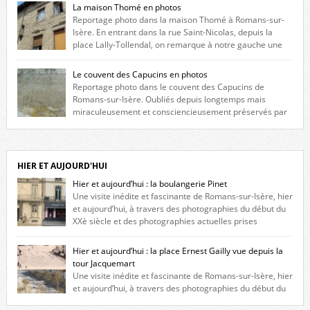
La maison Thomé en photos
Reportage photo dans la maison Thomé à Romans-sur-
Isère. En entrant dans la rue Saint-Nicolas, depuis la
place Lally-Tollendal, on remarque à notre gauche une
maison construite au XVIè siècle. Les deux façades sont ornées de
fenêtres jumelles à meneaux. Entre ces deux étages, on peut voir une
Le couvent des Capucins en photos
niche qui contient une statue de la Vierge. […]
Reportage photo dans le couvent des Capucins de
Romans-sur-Isère. Oubliés depuis longtemps mais
miraculeusement et consciencieusement préservés par
les propriétaires des lieux, des vestiges du couvent des Capucins de
Romans-sur-Isère s’offrent à nouveau à notre vue. Cliquez ici pour lire
l’histoire de la redécouverte de vestiges du couvent des Capucins ! Petit
retour sur l’histoire […]
HIER ET AUJOURD'HUI
Hier et aujourd’hui : la boulangerie Pinet
Une visite inédite et fascinante de Romans-sur-Isère, hier
et aujourd’hui, à travers des photographies du début du
XXè siècle et des photographies actuelles prises
exactement dans le même cadre ! A l’angle de la place Jean Jaurès et de
l’avenue Victor Hugo (à côté d’Intermarché), à Romans. La boulangerie
Hier et aujourd’hui : la place Ernest Gailly vue depuis la
Jules Pinet est inscrite dans le […]
tour Jacquemart
Une visite inédite et fascinante de Romans-sur-Isère, hier
et aujourd’hui, à travers des photographies du début du
XXè siècle et des photographies actuelles prises exactement dans le