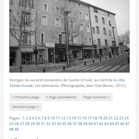
Vestiges du second monastère de Sainte-Ursule, au nord de
la côte
Sainte-Ursule
. Les bâtiments.
(Photographie, Jean-Yves Baxter, 2013.)
Pages :
1
2
3
4
5
6
7
8
9
10
11
12
13
14
15
16
17
18
19
20
21
22
23
24
25
26
27
28
29
30
31
32
33
34
35
36
37
38
39
40
41
42
43
44
45
46
47
48
49